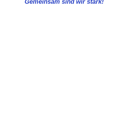
Gemeinsam sind wir stark!
REWE Knapp
VERBÄNDE
AUSRÜSTE
scher Fußball-Bund
scher Fußball-Verband