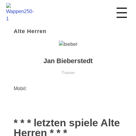
1. FC Schwalmstadt
Alte Herren
Jan Bieberstedt
Trainer
Mobil:
+49 173 2059136
jan.bieberstedt@fc-schwalmstadt.com
* * * letzten spiele Alte
Herren * * *