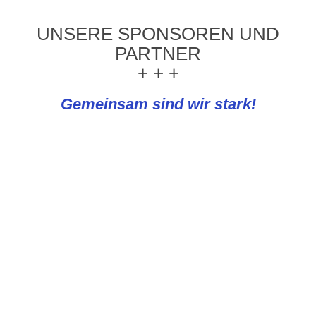
UNSERE SPONSOREN UND
PARTNER
+ + +
Gemeinsam sind wir stark!
REWE Knapp
Emmeluth-Diehl Bestattungen &
Bestattungsvorsorge e.K.
Rama Bau- und Objektdienstleistungen