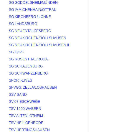
SG GODDELSHEIM/MÜNDEN
SG IMMICHENHAIN/OTTRAU
SG KIRCHBERG / LOHNE
SG LANDSBURG
SG NEUENTAL/JESBERG
SG NEUKIRCHEN/RÖLLSHAUSEN
SG NEUKIRCHEN/RÖLLSHAUSEN II
SG O/S/G
SG ROSENTHAL/RODA
SG SCHAUENBURG
SG SCHWARZENBERG
SPORT-LINES
SPVGG. ZELLA/LOSHAUSEN
SSV SAND
SV 07 ESCHWEGE
TSV 1900 WABERN
TSV ALTENLOTHEIM
TSV HEILIGENRODE
TSV HERTINGSHAUSEN