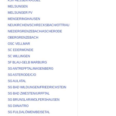
KSV HESSEN KASSEL
MELSUNGEN
MELSUNGER FV
MENGERINGHAUSEN
NEUKIRCHEN/SCHRECKSBACH/OTTRAU
NIEDERGRENZEBACH/ASCHERODE
OBERGRENZEBACH
OSC VELLMAR
SC EDERMÜNDE
SC WILLINGEN
SF BLAU-GELB MARBURG
SG ANTREFFTAL/WASENBERG
SG ASTERODE/C/O
SG AULATAL
SG BAD WILDUNGEN/FRIEDRICHSTEIN
SG BAD ZWESTEN/URFFTAL
SG BRUNSLAR/WOLFERSHAUSEN
SG DI/NA/TRO
SG FULDALÖWEN/BEISETAL