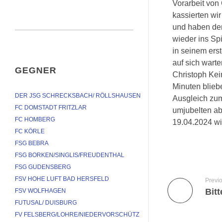
Vorarbeit von
kassierten wi
und haben dem
wieder ins Sp
in seinem erst
auf sich wart
GEGNER
Christoph Kei
Minuten blie
DER JSG SCHRECKSBACH/ RÖLLSHAUSEN
Ausgleich zum 
FC DOMSTADT FRITZLAR
umjubelten ab
FC HOMBERG
19.04.2024 wi
FC KÖRLE
FSG BEBRA
FSG BORKEN/SINGLIS/FREUDENTHAL
FSG GUDENSBERG
FSV HOHE LUFT BAD HERSFELD
Previ
Bit
FSV WOLFHAGEN
FUTUSAL/ DUISBURG
FV FELSBERG/LOHRE/NIEDERVORSCHÜTZ