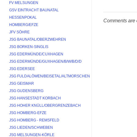
FV MELSUNGEN
GSV EINTRACHT BAUNATAL
HESSENPOKAL
Comments are 
HOMBERG/EFZE
JFV SÖHRE
JSG BAUNATAL/OBERZWEHREN
JSG BORKEN-SINGLIS
JSG EDERMÜNDE/CUXHAGEN
JSG EDERMÜNDE/GUXHAGEN/B/W/B/D/D
JSG EDERSEE
JSG FULDALÖWEN/BEISETAL/ALTMORSCHEN
JSG GEISMAR
JSG GUDENSBERG
JSG HANSESTADT KORBACH
JSG HOHER KNÜLL/OBERGRENZEBACH
JSG HOMBERG-EFZE
JSG HOMBERG - REMSFELD
JSG LIEDEN/SCHWEBEN
JSG MELSUNGEN-KÖRLE