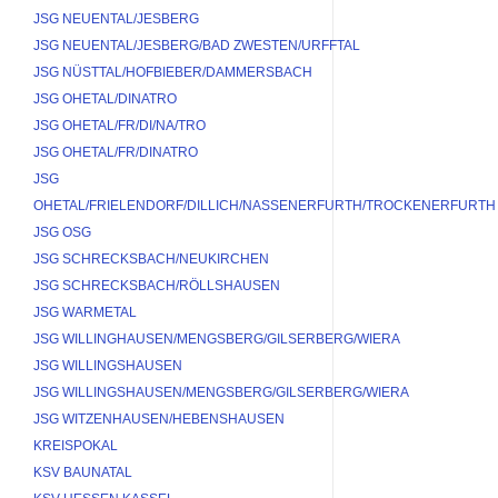
JSG NEUENTAL/JESBERG
JSG NEUENTAL/JESBERG/BAD ZWESTEN/URFFTAL
JSG NÜSTTAL/HOFBIEBER/DAMMERSBACH
JSG OHETAL/DINATRO
JSG OHETAL/FR/DI/NA/TRO
JSG OHETAL/FR/DINATRO
JSG 
OHETAL/FRIELENDORF/DILLICH/NASSENERFURTH/TROCKENERFURTH
JSG OSG
JSG SCHRECKSBACH/NEUKIRCHEN
JSG SCHRECKSBACH/RÖLLSHAUSEN
JSG WARMETAL
JSG WILLINGHAUSEN/MENGSBERG/GILSERBERG/WIERA
JSG WILLINGSHAUSEN
JSG WILLINGSHAUSEN/MENGSBERG/GILSERBERG/WIERA
JSG WITZENHAUSEN/HEBENSHAUSEN
KREISPOKAL
KSV BAUNATAL