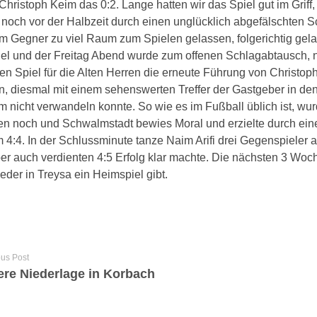
 Christoph Keim das 0:2. Lange hatten wir das Spiel gut im Gri
r noch vor der Halbzeit durch einen unglücklich abgefälschten S
 Gegner zu viel Raum zum Spielen gelassen, folgerichtig gel
iel und der Freitag Abend wurde zum offenen Schlagabtausch
en Spiel für die Alten Herren die erneute Führung von Christoph 
en, diesmal mit einem sehenswerten Treffer der Gastgeber in de
m nicht verwandeln konnte. So wie es im Fußball üblich ist, wur
ben noch und Schwalmstadt bewies Moral und erzielte durch 
4:4. In der Schlussminute tanze Naim Arifi drei Gegenspieler au
er auch verdienten 4:5 Erfolg klar machte. Die nächsten 3 Woch
eder in Treysa ein Heimspiel gibt.
ous Post
tere Niederlage in Korbach