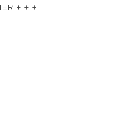
ER + + +