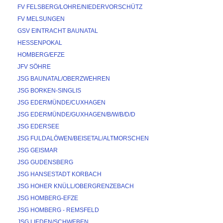
FV FELSBERG/LOHRE/NIEDERVORSCHÜTZ
FV MELSUNGEN
GSV EINTRACHT BAUNATAL
HESSENPOKAL
HOMBERG/EFZE
JFV SÖHRE
JSG BAUNATAL/OBERZWEHREN
JSG BORKEN-SINGLIS
JSG EDERMÜNDE/CUXHAGEN
JSG EDERMÜNDE/GUXHAGEN/B/W/B/D/D
JSG EDERSEE
JSG FULDALÖWEN/BEISETAL/ALTMORSCHEN
JSG GEISMAR
JSG GUDENSBERG
JSG HANSESTADT KORBACH
JSG HOHER KNÜLL/OBERGRENZEBACH
JSG HOMBERG-EFZE
JSG HOMBERG - REMSFELD
JSG LIEDEN/SCHWEBEN