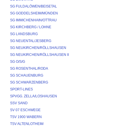
SG FULDALÖWEN/BEISETAL
SG GODDELSHEIM/MÜNDEN
SG IMMICHENHAIN/OTTRAU
SG KIRCHBERG / LOHNE
SG LANDSBURG
SG NEUENTAL/JESBERG
SG NEUKIRCHEN/RÖLLSHAUSEN
SG NEUKIRCHEN/RÖLLSHAUSEN II
SG O/S/G
SG ROSENTHAL/RODA
SG SCHAUENBURG
SG SCHWARZENBERG
SPORT-LINES
SPVGG. ZELLA/LOSHAUSEN
SSV SAND
SV 07 ESCHWEGE
TSV 1900 WABERN
TSV ALTENLOTHEIM