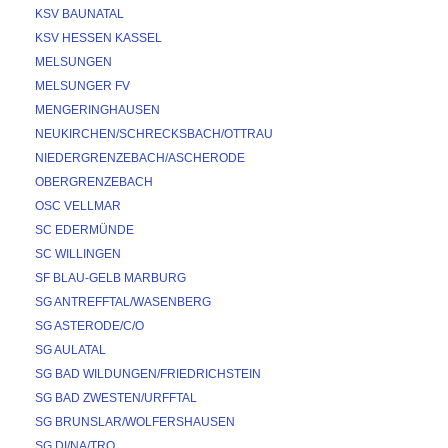
KSV BAUNATAL
KSV HESSEN KASSEL
MELSUNGEN
MELSUNGER FV
MENGERINGHAUSEN
NEUKIRCHEN/SCHRECKSBACH/OTTRAU
NIEDERGRENZEBACH/ASCHERODE
OBERGRENZEBACH
OSC VELLMAR
SC EDERMÜNDE
SC WILLINGEN
SF BLAU-GELB MARBURG
SG ANTREFFTAL/WASENBERG
SG ASTERODE/C/O
SG AULATAL
SG BAD WILDUNGEN/FRIEDRICHSTEIN
SG BAD ZWESTEN/URFFTAL
SG BRUNSLAR/WOLFERSHAUSEN
SG DI/NA/TRO