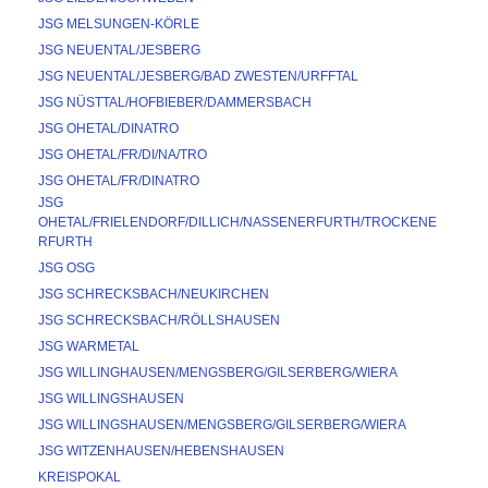
JSG MELSUNGEN-KÖRLE
JSG NEUENTAL/JESBERG
JSG NEUENTAL/JESBERG/BAD ZWESTEN/URFFTAL
JSG NÜSTTAL/HOFBIEBER/DAMMERSBACH
JSG OHETAL/DINATRO
JSG OHETAL/FR/DI/NA/TRO
JSG OHETAL/FR/DINATRO
JSG 
OHETAL/FRIELENDORF/DILLICH/NASSENERFURTH/TROCKENE
RFURTH
JSG OSG
JSG SCHRECKSBACH/NEUKIRCHEN
JSG SCHRECKSBACH/RÖLLSHAUSEN
JSG WARMETAL
JSG WILLINGHAUSEN/MENGSBERG/GILSERBERG/WIERA
JSG WILLINGSHAUSEN
JSG WILLINGSHAUSEN/MENGSBERG/GILSERBERG/WIERA
JSG WITZENHAUSEN/HEBENSHAUSEN
KREISPOKAL