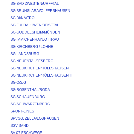
SG BAD ZWESTEN/URFFTAL
SG BRUNSLAR/WOLFERSHAUSEN
SG DI/NA/TRO
SG FULDALÖWEN/BEISETAL
SG GODDELSHEIM/MÜNDEN
SG IMMICHENHAIN/OTTRAU
SG KIRCHBERG / LOHNE
SG LANDSBURG
SG NEUENTAL/JESBERG
SG NEUKIRCHEN/RÖLLSHAUSEN
SG NEUKIRCHEN/RÖLLSHAUSEN II
SG O/S/G
SG ROSENTHAL/RODA
SG SCHAUENBURG
SG SCHWARZENBERG
SPORT-LINES
SPVGG. ZELLA/LOSHAUSEN
SSV SAND
SV 07 ESCHWEGE