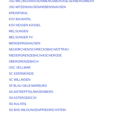
JSG WILLINGSHAUSEN/MENGSBERG/GILSERBERG/WIERA
JSG WITZENHAUSEN/HEBENSHAUSEN
KREISPOKAL
KSV BAUNATAL
KSV HESSEN KASSEL
MELSUNGEN
MELSUNGER FV
MENGERINGHAUSEN
NEUKIRCHEN/SCHRECKSBACH/OTTRAU
NIEDERGRENZEBACH/ASCHERODE
OBERGRENZEBACH
OSC VELLMAR
SC EDERMÜNDE
SC WILLINGEN
SF BLAU-GELB MARBURG
SG ANTREFFTAL/WASENBERG
SG ASTERODE/C/O
SG AULATAL
SG BAD WILDUNGEN/FRIEDRICHSTEIN