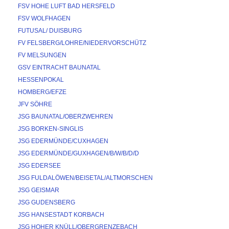
FSV HOHE LUFT BAD HERSFELD
FSV WOLFHAGEN
FUTUSAL/ DUISBURG
FV FELSBERG/LOHRE/NIEDERVORSCHÜTZ
FV MELSUNGEN
GSV EINTRACHT BAUNATAL
HESSENPOKAL
HOMBERG/EFZE
JFV SÖHRE
JSG BAUNATAL/OBERZWEHREN
JSG BORKEN-SINGLIS
JSG EDERMÜNDE/CUXHAGEN
JSG EDERMÜNDE/GUXHAGEN/B/W/B/D/D
JSG EDERSEE
JSG FULDALÖWEN/BEISETAL/ALTMORSCHEN
JSG GEISMAR
JSG GUDENSBERG
JSG HANSESTADT KORBACH
JSG HOHER KNÜLL/OBERGRENZEBACH