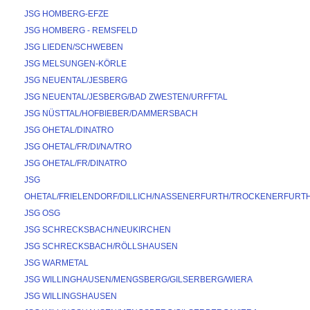
JSG HOMBERG-EFZE
JSG HOMBERG - REMSFELD
JSG LIEDEN/SCHWEBEN
JSG MELSUNGEN-KÖRLE
JSG NEUENTAL/JESBERG
JSG NEUENTAL/JESBERG/BAD ZWESTEN/URFFTAL
JSG NÜSTTAL/HOFBIEBER/DAMMERSBACH
JSG OHETAL/DINATRO
JSG OHETAL/FR/DI/NA/TRO
JSG OHETAL/FR/DINATRO
JSG 
OHETAL/FRIELENDORF/DILLICH/NASSENERFURTH/TROCKENERFURT
JSG OSG
JSG SCHRECKSBACH/NEUKIRCHEN
JSG SCHRECKSBACH/RÖLLSHAUSEN
JSG WARMETAL
JSG WILLINGHAUSEN/MENGSBERG/GILSERBERG/WIERA
JSG WILLINGSHAUSEN