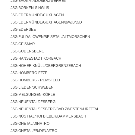
JSG BAUNATAL/OBERZWEHREN
JSG BORKEN-SINGLIS
JSG EDERMÜNDE/CUXHAGEN
JSG EDERMÜNDE/GUXHAGEN/B/W/B/D/D
JSG EDERSEE
JSG FULDALÖWEN/BEISETAL/ALTMORSCHEN
JSG GEISMAR
JSG GUDENSBERG
JSG HANSESTADT KORBACH
JSG HOHER KNÜLL/OBERGRENZEBACH
JSG HOMBERG-EFZE
JSG HOMBERG - REMSFELD
JSG LIEDEN/SCHWEBEN
JSG MELSUNGEN-KÖRLE
JSG NEUENTAL/JESBERG
JSG NEUENTAL/JESBERG/BAD ZWESTEN/URFFTAL
JSG NÜSTTAL/HOFBIEBER/DAMMERSBACH
JSG OHETAL/DINATRO
JSG OHETAL/FR/DI/NA/TRO