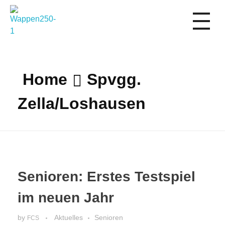
1. FC Schwalmstadt
Home
Spvgg.
Zella/Loshausen
Senioren: Erstes Testspiel
im neuen Jahr
by
Aktuelles
Senioren
FCS