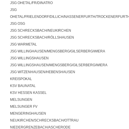
JSG OHETAL/FR/DINATRO
JSG 
OHETAL/FRIELENDORF/DILLICH/NASSENERFURTH/TROCKENERFURT
JSG OSG
JSG SCHRECKSBACH/NEUKIRCHEN
JSG SCHRECKSBACH/RÖLLSHAUSEN
JSG WARMETAL
JSG WILLINGHAUSEN/MENGSBERG/GILSERBERG/WIERA
JSG WILLINGSHAUSEN
JSG WILLINGSHAUSEN/MENGSBERG/GILSERBERG/WIERA
JSG WITZENHAUSEN/HEBENSHAUSEN
KREISPOKAL
KSV BAUNATAL
KSV HESSEN KASSEL
MELSUNGEN
MELSUNGER FV
MENGERINGHAUSEN
NEUKIRCHEN/SCHRECKSBACH/OTTRAU
NIEDERGRENZEBACH/ASCHERODE