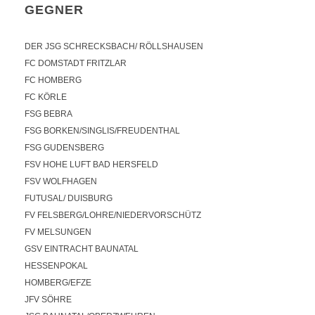
GEGNER
DER JSG SCHRECKSBACH/ RÖLLSHAUSEN
FC DOMSTADT FRITZLAR
FC HOMBERG
FC KÖRLE
FSG BEBRA
FSG BORKEN/SINGLIS/FREUDENTHAL
FSG GUDENSBERG
FSV HOHE LUFT BAD HERSFELD
FSV WOLFHAGEN
FUTUSAL/ DUISBURG
FV FELSBERG/LOHRE/NIEDERVORSCHÜTZ
FV MELSUNGEN
GSV EINTRACHT BAUNATAL
HESSENPOKAL
HOMBERG/EFZE
JFV SÖHRE