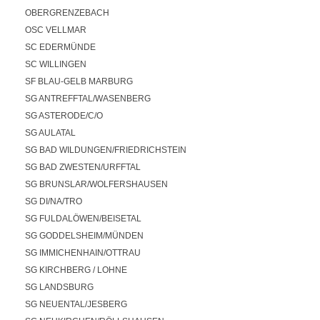
OBERGRENZEBACH
OSC VELLMAR
SC EDERMÜNDE
SC WILLINGEN
SF BLAU-GELB MARBURG
SG ANTREFFTAL/WASENBERG
SG ASTERODE/C/O
SG AULATAL
SG BAD WILDUNGEN/FRIEDRICHSTEIN
SG BAD ZWESTEN/URFFTAL
SG BRUNSLAR/WOLFERSHAUSEN
SG DI/NA/TRO
SG FULDALÖWEN/BEISETAL
SG GODDELSHEIM/MÜNDEN
SG IMMICHENHAIN/OTTRAU
SG KIRCHBERG / LOHNE
SG LANDSBURG
SG NEUENTAL/JESBERG