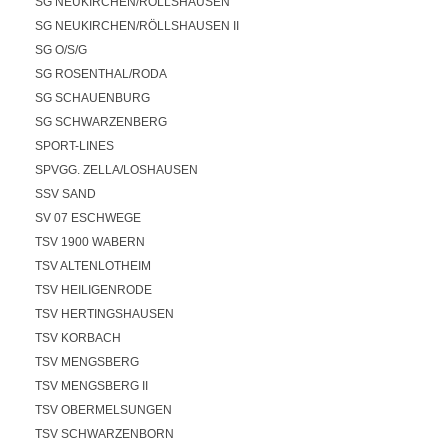
SG NEUKIRCHEN/RÖLLSHAUSEN
SG NEUKIRCHEN/RÖLLSHAUSEN II
SG O/S/G
SG ROSENTHAL/RODA
SG SCHAUENBURG
SG SCHWARZENBERG
SPORT-LINES
SPVGG. ZELLA/LOSHAUSEN
SSV SAND
SV 07 ESCHWEGE
TSV 1900 WABERN
TSV ALTENLOTHEIM
TSV HEILIGENRODE
TSV HERTINGSHAUSEN
TSV KORBACH
TSV MENGSBERG
TSV MENGSBERG II
TSV OBERMELSUNGEN
TSV SCHWARZENBORN