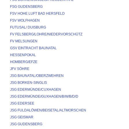
FSG GUDENSBERG
FSV HOHE LUFT BAD HERSFELD
FSV WOLFHAGEN
FUTUSAL/ DUISBURG
FV FELSBERG/LOHRE/NIEDERVORSCHÜTZ
FV MELSUNGEN
GSV EINTRACHT BAUNATAL
HESSENPOKAL
HOMBERG/EFZE
JFV SÖHRE
JSG BAUNATAL/OBERZWEHREN
JSG BORKEN-SINGLIS
JSG EDERMÜNDE/CUXHAGEN
JSG EDERMÜNDE/GUXHAGEN/B/W/B/D/D
JSG EDERSEE
JSG FULDALÖWEN/BEISETAL/ALTMORSCHEN
JSG GEISMAR
JSG GUDENSBERG