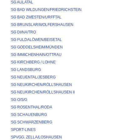
SG AULATAL
SG BAD WILDUNGEN/FRIEDRICHSTEIN
SG BAD ZWESTEN/URFFTAL
SG BRUNSLAR/WOLFERSHAUSEN
SG DI/NA/TRO
SG FULDALÖWEN/BEISETAL
SG GODDELSHEIM/MÜNDEN
SG IMMICHENHAIN/OTTRAU
SG KIRCHBERG / LOHNE
SG LANDSBURG
SG NEUENTAL/JESBERG
SG NEUKIRCHEN/RÖLLSHAUSEN
SG NEUKIRCHEN/RÖLLSHAUSEN II
SG O/S/G
SG ROSENTHAL/RODA
SG SCHAUENBURG
SG SCHWARZENBERG
SPORT-LINES
SPVGG. ZELLA/LOSHAUSEN