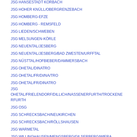
JSG HANSESTADT KORBACH
JSG HOHER KNÜLL/OBERGRENZEBACH
JSG HOMBERG-EFZE
JSG HOMBERG - REMSFELD
JSG LIEDEN/SCHWEBEN
JSG MELSUNGEN-KÖRLE
JSG NEUENTAL/JESBERG
JSG NEUENTAL/JESBERG/BAD ZWESTEN/URFFTAL
JSG NÜSTTAL/HOFBIEBER/DAMMERSBACH
JSG OHETAL/DINATRO
JSG OHETAL/FR/DI/NA/TRO
JSG OHETAL/FR/DINATRO
JSG 
OHETAL/FRIELENDORF/DILLICH/NASSENERFURTH/TROCKENE
RFURTH
JSG OSG
JSG SCHRECKSBACH/NEUKIRCHEN
JSG SCHRECKSBACH/RÖLLSHAUSEN
JSG WARMETAL
JSG WILLINGHAUSEN/MENGSBERG/GILSERBERG/WIERA