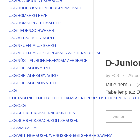
JSG HANSESTADT KORBACH
JSG HOHER KNÜLL/OBERGRENZEBACH
JSG HOMBERG-EFZE
JSG HOMBERG - REMSFELD
JSG LIEDEN/SCHWEBEN
JSG MELSUNGEN-KÖRLE
JSG NEUENTAL/JESBERG
JSG NEUENTAL/JESBERG/BAD ZWESTEN/URFFTAL
D-Junior
JSG NÜSTTAL/HOFBIEBER/DAMMERSBACH
JSG OHETAL/DINATRO
by
Aktue
JSG OHETAL/FR/DI/NA/TRO
FCS
JSG OHETAL/FR/DINATRO
Mit einem 5:1 (
JSG 
Tabellenplatz.D
OHETAL/FRIELENDORF/DILLICH/NASSENERFURTH/TROCKENERFURTH
JSG OSG
JSG SCHRECKSBACH/NEUKIRCHEN
weiter
JSG SCHRECKSBACH/RÖLLSHAUSEN
JSG WARMETAL
JSG WILLINGHAUSEN/MENGSBERG/GILSERBERG/WIERA