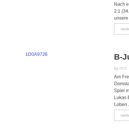
Nach e
2:1 (3
unsere 
weit
B-J
by
FCS
Am Fre
Domstad
Spiel 
Lukas E
Loben .
weit