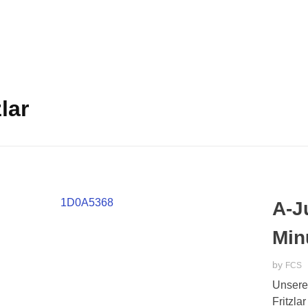
lar
A-J
Min
by
FCS
Unsere
Fritzla