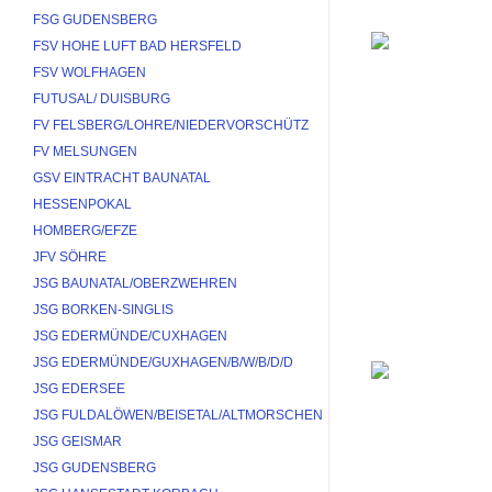
FSG GUDENSBERG
FSV HOHE LUFT BAD HERSFELD
FSV WOLFHAGEN
FUTUSAL/ DUISBURG
FV FELSBERG/LOHRE/NIEDERVORSCHÜTZ
FV MELSUNGEN
GSV EINTRACHT BAUNATAL
HESSENPOKAL
HOMBERG/EFZE
JFV SÖHRE
JSG BAUNATAL/OBERZWEHREN
JSG BORKEN-SINGLIS
JSG EDERMÜNDE/CUXHAGEN
JSG EDERMÜNDE/GUXHAGEN/B/W/B/D/D
JSG EDERSEE
JSG FULDALÖWEN/BEISETAL/ALTMORSCHEN
JSG GEISMAR
JSG GUDENSBERG