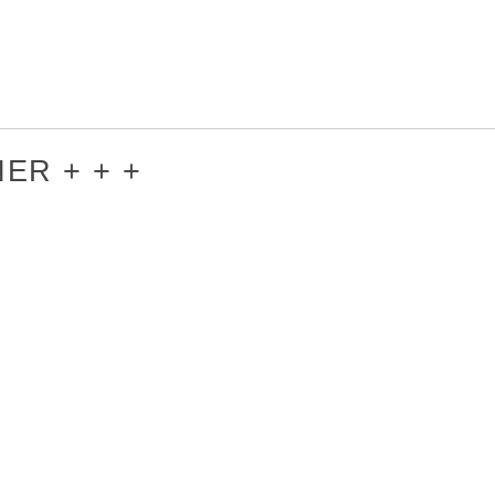
ER + + +
R
INFORMATION