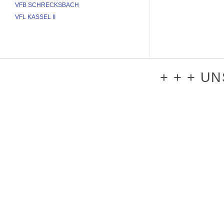
VFB SCHRECKSBACH
VFL KASSEL II
+ + + U
PLATTFORMEN UND NEWS