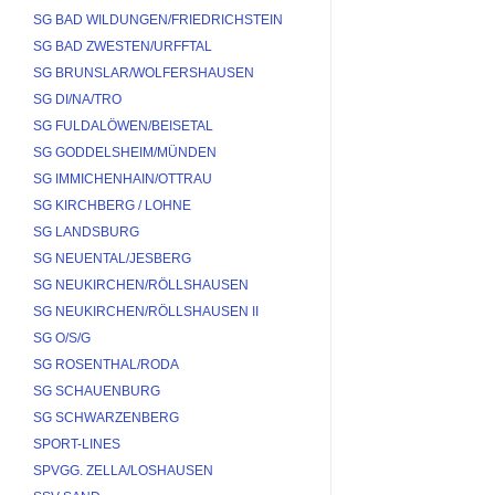
SG BAD WILDUNGEN/FRIEDRICHSTEIN
SG BAD ZWESTEN/URFFTAL
SG BRUNSLAR/WOLFERSHAUSEN
SG DI/NA/TRO
SG FULDALÖWEN/BEISETAL
SG GODDELSHEIM/MÜNDEN
SG IMMICHENHAIN/OTTRAU
SG KIRCHBERG / LOHNE
SG LANDSBURG
SG NEUENTAL/JESBERG
SG NEUKIRCHEN/RÖLLSHAUSEN
SG NEUKIRCHEN/RÖLLSHAUSEN II
SG O/S/G
SG ROSENTHAL/RODA
SG SCHAUENBURG
SG SCHWARZENBERG
SPORT-LINES
SPVGG. ZELLA/LOSHAUSEN