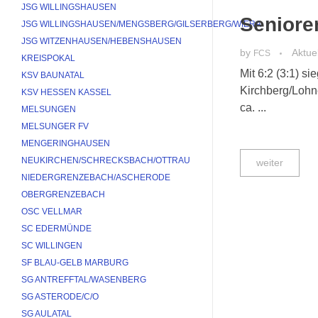
JSG WILLINGSHAUSEN
Seniore
JSG WILLINGSHAUSEN/MENGSBERG/GILSERBERG/WIERA
JSG WITZENHAUSEN/HEBENSHAUSEN
by
Aktue
FCS
KREISPOKAL
Mit 6:2 (3:1) s
KSV BAUNATAL
Kirchberg/Lohn
KSV HESSEN KASSEL
ca. ...
MELSUNGEN
MELSUNGER FV
MENGERINGHAUSEN
NEUKIRCHEN/SCHRECKSBACH/OTTRAU
weiter
NIEDERGRENZEBACH/ASCHERODE
OBERGRENZEBACH
OSC VELLMAR
SC EDERMÜNDE
SC WILLINGEN
SF BLAU-GELB MARBURG
SG ANTREFFTAL/WASENBERG
SG ASTERODE/C/O
SG AULATAL