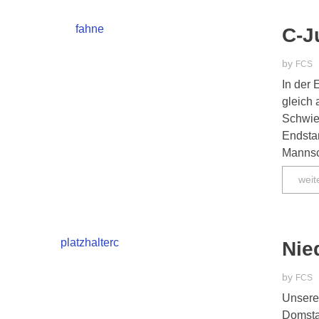
C-J
by
FCS
In der
gleich 
Schwie
Endstan
Mannsch
weit
Nie
by
FCS
Unsere
Domstad