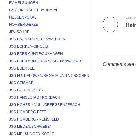
FV MELSUNGEN
GSV EINTRACHT BAUNATAL
HESSENPOKAL
Previ
Hei
HOMBERG/EFZE
JFV SÖHRE
JSG BAUNATAL/OBERZWEHREN
JSG BORKEN-SINGLIS
JSG EDERMÜNDE/CUXHAGEN
JSG EDERMÜNDE/GUXHAGEN/B/W/B/D/D
Comments are 
JSG EDERSEE
JSG FULDALÖWEN/BEISETAL/ALTMORSCHEN
JSG GEISMAR
JSG GUDENSBERG
JSG HANSESTADT KORBACH
JSG HOHER KNÜLL/OBERGRENZEBACH
JSG HOMBERG-EFZE
JSG HOMBERG - REMSFELD
JSG LIEDEN/SCHWEBEN
JSG MELSUNGEN-KÖRLE