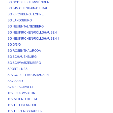
SG GODDELSHEIM/MÜNDEN
SG IMMICHENHAIN/OTTRAU
SG KIRCHBERG / LOHNE
SG LANDSBURG
SG NEUENTAL/JESBERG
SG NEUKIRCHEN/RÖLLSHAUSEN
SG NEUKIRCHEN/RÖLLSHAUSEN II
SG O/S/G
SG ROSENTHAL/RODA
SG SCHAUENBURG
SG SCHWARZENBERG
SPORT-LINES
SPVGG. ZELLA/LOSHAUSEN
SSV SAND
SV 07 ESCHWEGE
TSV 1900 WABERN
TSV ALTENLOTHEIM
TSV HEILIGENRODE
TSV HERTINGSHAUSEN