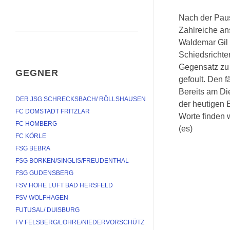
Nach der Pause
Zahlreiche an
Waldemar Gil 
Schiedsrichte
Gegensatz zu 
GEGNER
gefoult. Den f
Bereits am Di
DER JSG SCHRECKSBACH/ RÖLLSHAUSEN
der heutigen 
FC DOMSTADT FRITZLAR
Worte finden 
FC HOMBERG
(es)
FC KÖRLE
FSG BEBRA
FSG BORKEN/SINGLIS/FREUDENTHAL
FSG GUDENSBERG
FSV HOHE LUFT BAD HERSFELD
FSV WOLFHAGEN
FUTUSAL/ DUISBURG
FV FELSBERG/LOHRE/NIEDERVORSCHÜTZ