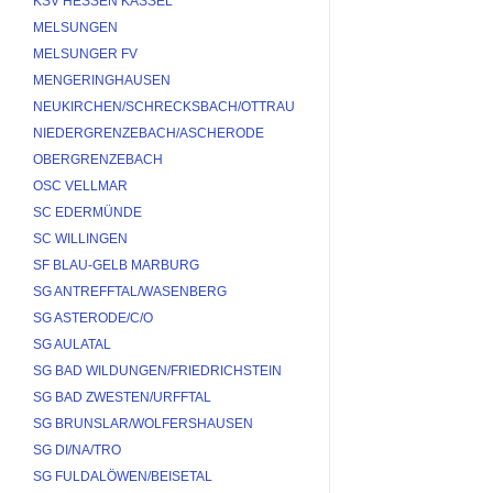
KSV HESSEN KASSEL
MELSUNGEN
MELSUNGER FV
MENGERINGHAUSEN
NEUKIRCHEN/SCHRECKSBACH/OTTRAU
NIEDERGRENZEBACH/ASCHERODE
OBERGRENZEBACH
OSC VELLMAR
SC EDERMÜNDE
SC WILLINGEN
SF BLAU-GELB MARBURG
SG ANTREFFTAL/WASENBERG
SG ASTERODE/C/O
SG AULATAL
SG BAD WILDUNGEN/FRIEDRICHSTEIN
SG BAD ZWESTEN/URFFTAL
SG BRUNSLAR/WOLFERSHAUSEN
SG DI/NA/TRO
SG FULDALÖWEN/BEISETAL