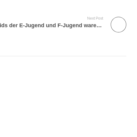
Next Post
„Die Kids der E-Jugend und F-Jugend waren zu Gast beim Regionalligaspiel KSV Hessen Kassel gg den VfB Stuttgart ll.