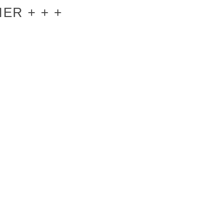
ER + + +
R
INFORMATION
KONTAKT
Erster Fußballclub Schwalmstadt