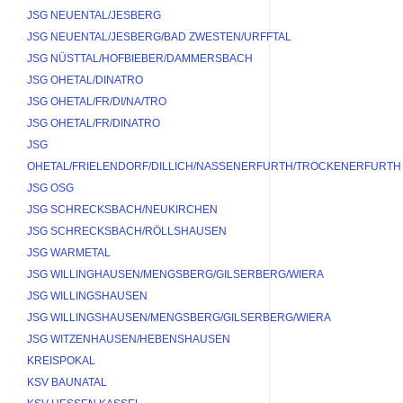
JSG NEUENTAL/JESBERG
JSG NEUENTAL/JESBERG/BAD ZWESTEN/URFFTAL
JSG NÜSTTAL/HOFBIEBER/DAMMERSBACH
JSG OHETAL/DINATRO
JSG OHETAL/FR/DI/NA/TRO
JSG OHETAL/FR/DINATRO
JSG 
OHETAL/FRIELENDORF/DILLICH/NASSENERFURTH/TROCKENERFURTH
JSG OSG
JSG SCHRECKSBACH/NEUKIRCHEN
JSG SCHRECKSBACH/RÖLLSHAUSEN
JSG WARMETAL
JSG WILLINGHAUSEN/MENGSBERG/GILSERBERG/WIERA
JSG WILLINGSHAUSEN
JSG WILLINGSHAUSEN/MENGSBERG/GILSERBERG/WIERA
JSG WITZENHAUSEN/HEBENSHAUSEN
KREISPOKAL
KSV BAUNATAL