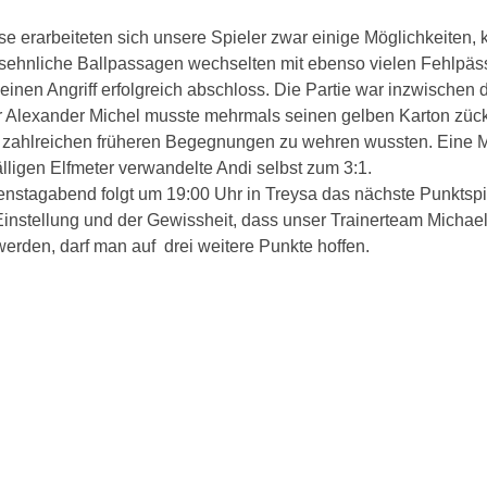
 erarbeiteten sich unsere Spieler zwar einige Möglichkeiten, kon
sehnliche Ballpassagen wechselten mit ebenso vielen Fehlpässe
einen Angriff erfolgreich abschloss. Die Partie war inzwischen 
r Alexander Michel musste mehrmals seinen gelben Karton zück
zahlreichen früheren Begegnungen zu wehren wussten. Eine Mi
älligen Elfmeter verwandelte Andi selbst zum 3:1.
enstagabend folgt um 19:00 Uhr in Treysa das nächste Punktsp
Einstellung und der Gewissheit, dass unser Trainerteam Michael
werden, darf man auf drei weitere Punkte hoffen.