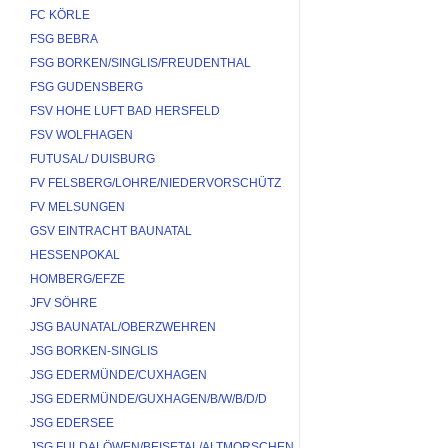
FC KÖRLE
FSG BEBRA
FSG BORKEN/SINGLIS/FREUDENTHAL
FSG GUDENSBERG
FSV HOHE LUFT BAD HERSFELD
FSV WOLFHAGEN
FUTUSAL/ DUISBURG
FV FELSBERG/LOHRE/NIEDERVORSCHÜTZ
FV MELSUNGEN
GSV EINTRACHT BAUNATAL
HESSENPOKAL
HOMBERG/EFZE
JFV SÖHRE
JSG BAUNATAL/OBERZWEHREN
JSG BORKEN-SINGLIS
JSG EDERMÜNDE/CUXHAGEN
JSG EDERMÜNDE/GUXHAGEN/B/W/B/D/D
JSG EDERSEE
JSG FULDALÖWEN/BEISETAL/ALTMORSCHEN