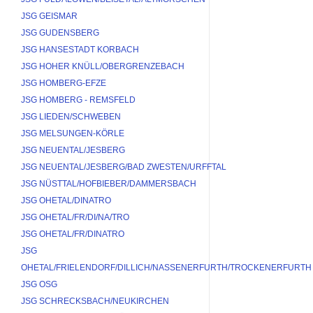
JSG GEISMAR
JSG GUDENSBERG
JSG HANSESTADT KORBACH
JSG HOHER KNÜLL/OBERGRENZEBACH
JSG HOMBERG-EFZE
JSG HOMBERG - REMSFELD
JSG LIEDEN/SCHWEBEN
JSG MELSUNGEN-KÖRLE
JSG NEUENTAL/JESBERG
JSG NEUENTAL/JESBERG/BAD ZWESTEN/URFFTAL
JSG NÜSTTAL/HOFBIEBER/DAMMERSBACH
JSG OHETAL/DINATRO
JSG OHETAL/FR/DI/NA/TRO
JSG OHETAL/FR/DINATRO
JSG 
OHETAL/FRIELENDORF/DILLICH/NASSENERFURTH/TROCKENERFURTH
JSG OSG
JSG SCHRECKSBACH/NEUKIRCHEN