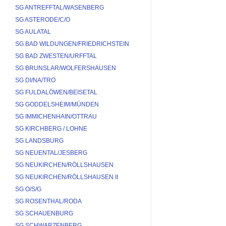
SG ANTREFFTAL/WASENBERG
SG ASTERODE/C/O
SG AULATAL
SG BAD WILDUNGEN/FRIEDRICHSTEIN
SG BAD ZWESTEN/URFFTAL
SG BRUNSLAR/WOLFERSHAUSEN
SG DI/NA/TRO
SG FULDALÖWEN/BEISETAL
SG GODDELSHEIM/MÜNDEN
SG IMMICHENHAIN/OTTRAU
SG KIRCHBERG / LOHNE
SG LANDSBURG
SG NEUENTAL/JESBERG
SG NEUKIRCHEN/RÖLLSHAUSEN
SG NEUKIRCHEN/RÖLLSHAUSEN II
SG O/S/G
SG ROSENTHAL/RODA
SG SCHAUENBURG
SG SCHWARZENBERG