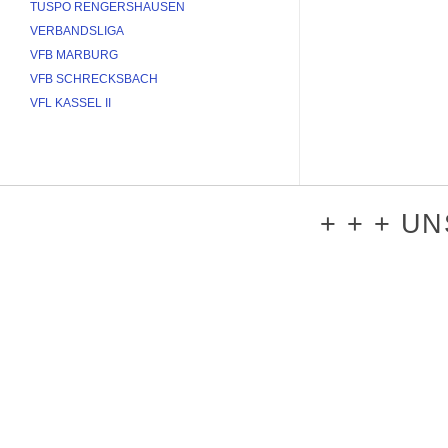
TUSPO RENGERSHAUSEN
VERBANDSLIGA
VFB MARBURG
VFB SCHRECKSBACH
VFL KASSEL II
+ + + U