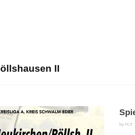
öllshausen II
Spi
by
FCS