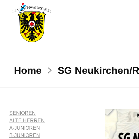
1. FC Schwalmstadt
Home
SG Neukirchen/R
SENIOREN
ALTE HERREN
A-JUNIOREN
B-JUNIOREN