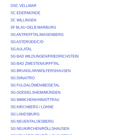
OSC VELLMAR
SC EDERMÜNDE
SC WILLINGEN
SF BLAU-GELB MARBURG
SG ANTREFFTAL/WASENBERG
SG ASTERODE/C/O
SG AULATAL
SG BAD WILDUNGEN/FRIEDRICHSTEIN
SG BAD ZWESTEN/URFFTAL
SG BRUNSLAR/WOLFERSHAUSEN
SG DI/NA/TRO
SG FULDALÖWEN/BEISETAL
SG GODDELSHEIM/MÜNDEN
SG IMMICHENHAIN/OTTRAU
SG KIRCHBERG / LOHNE
SG LANDSBURG
SG NEUENTAL/JESBERG
SG NEUKIRCHEN/RÖLLSHAUSEN