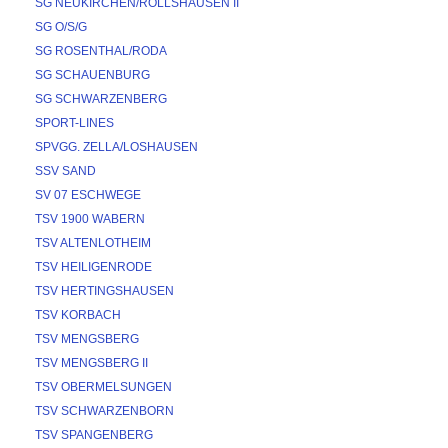
SG NEUKIRCHEN/RÖLLSHAUSEN II
SG O/S/G
SG ROSENTHAL/RODA
SG SCHAUENBURG
SG SCHWARZENBERG
SPORT-LINES
SPVGG. ZELLA/LOSHAUSEN
SSV SAND
SV 07 ESCHWEGE
TSV 1900 WABERN
TSV ALTENLOTHEIM
TSV HEILIGENRODE
TSV HERTINGSHAUSEN
TSV KORBACH
TSV MENGSBERG
TSV MENGSBERG II
TSV OBERMELSUNGEN
TSV SCHWARZENBORN
TSV SPANGENBERG