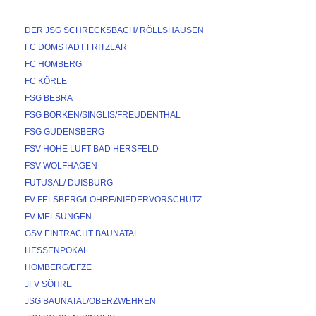
DER JSG SCHRECKSBACH/ RÖLLSHAUSEN
FC DOMSTADT FRITZLAR
FC HOMBERG
FC KÖRLE
FSG BEBRA
FSG BORKEN/SINGLIS/FREUDENTHAL
FSG GUDENSBERG
FSV HOHE LUFT BAD HERSFELD
FSV WOLFHAGEN
FUTUSAL/ DUISBURG
FV FELSBERG/LOHRE/NIEDERVORSCHÜTZ
FV MELSUNGEN
GSV EINTRACHT BAUNATAL
HESSENPOKAL
HOMBERG/EFZE
JFV SÖHRE
JSG BAUNATAL/OBERZWEHREN