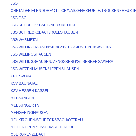
JSG 
OHETAL/FRIELENDORF/DILLICH/NASSENERFURTH/TROCKENERFURT
JSG OSG
JSG SCHRECKSBACH/NEUKIRCHEN
JSG SCHRECKSBACH/RÖLLSHAUSEN
JSG WARMETAL
JSG WILLINGHAUSEN/MENGSBERG/GILSERBERG/WIERA
JSG WILLINGSHAUSEN
JSG WILLINGSHAUSEN/MENGSBERG/GILSERBERG/WIERA
JSG WITZENHAUSEN/HEBENSHAUSEN
KREISPOKAL
KSV BAUNATAL
KSV HESSEN KASSEL
MELSUNGEN
MELSUNGER FV
MENGERINGHAUSEN
NEUKIRCHEN/SCHRECKSBACH/OTTRAU
NIEDERGRENZEBACH/ASCHERODE
OBERGRENZEBACH