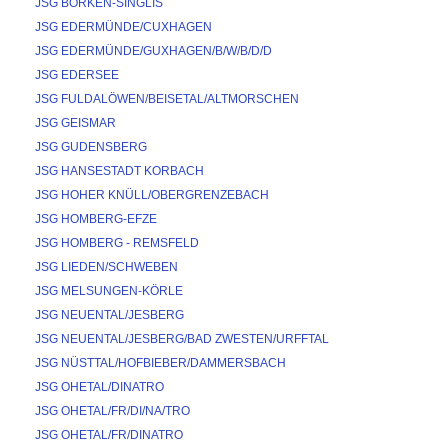
JSG BORKEN-SINGLIS
JSG EDERMÜNDE/CUXHAGEN
JSG EDERMÜNDE/GUXHAGEN/B/W/B/D/D
JSG EDERSEE
JSG FULDALÖWEN/BEISETAL/ALTMORSCHEN
JSG GEISMAR
JSG GUDENSBERG
JSG HANSESTADT KORBACH
JSG HOHER KNÜLL/OBERGRENZEBACH
JSG HOMBERG-EFZE
JSG HOMBERG - REMSFELD
JSG LIEDEN/SCHWEBEN
JSG MELSUNGEN-KÖRLE
JSG NEUENTAL/JESBERG
JSG NEUENTAL/JESBERG/BAD ZWESTEN/URFFTAL
JSG NÜSTTAL/HOFBIEBER/DAMMERSBACH
JSG OHETAL/DINATRO
JSG OHETAL/FR/DI/NA/TRO
JSG OHETAL/FR/DINATRO