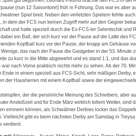
s Spiel gut begonnen, Leonard Freund brachte den FCS in der A
rpause (nun 12 Saisontore!) früh in Führung. Das war es aber 
chwälmer Spiel breit. Neben den verletzten Spielern fehlte auch
l, in dem der FCS nun keinen Zugriff mehr auf den Gegner beka
haft und hatte speziell durch die Ex-FCS-ler Selentschik und
dabei ein Ball, der sich kurz vor der Pause auf die Latte des
enden Kopfball kurz vor der Pause, der knapp am Gehäuse vorb
 Wenige, das nach der Pause die Gastgeber in der 53. Minute 
rde zu kurz in die Mitte abgewehrt und es stand 1:1, und das d
 war nach Vorne praktisch nichts mehr zu sehen. Ab der 70. M
 Ende in einem speziell aus FCS-Sicht, sehr mäßigen Derby, e
ten der Hausherren mit einem Kopfball sowie der eingewechsel
tstropfen, der die persönliche Meinung des Schreibers, aber a
 guter Anstoßzeit und für Ende März wirklich tollem Wetter, sin
iten erinnern können, als Schwälmer Derbies locker das Doppe
i. Vielleicht gibt es beim nächsten Derby am Samstag in Trey
 verdient.