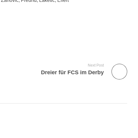
Zahovic, Freund, Laketic, Eifert
Next Post
Dreier für FCS im Derby