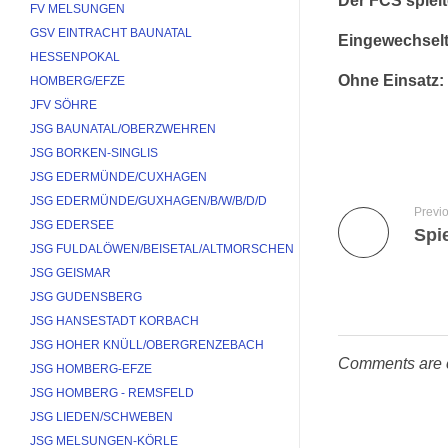
Der FCS spielt
FV MELSUNGEN
GSV EINTRACHT BAUNATAL
Eingewechselt
HESSENPOKAL
Ohne Einsatz:
HOMBERG/EFZE
JFV SÖHRE
JSG BAUNATAL/OBERZWEHREN
JSG BORKEN-SINGLIS
JSG EDERMÜNDE/CUXHAGEN
JSG EDERMÜNDE/GUXHAGEN/B/W/B/D/D
Previ
JSG EDERSEE
Spi
JSG FULDALÖWEN/BEISETAL/ALTMORSCHEN
JSG GEISMAR
JSG GUDENSBERG
JSG HANSESTADT KORBACH
JSG HOHER KNÜLL/OBERGRENZEBACH
Comments are 
JSG HOMBERG-EFZE
JSG HOMBERG - REMSFELD
JSG LIEDEN/SCHWEBEN
JSG MELSUNGEN-KÖRLE