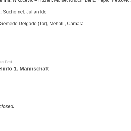
e mit:
Nikocevic – Kuzari, Moise, Knoch, Lenz, Pepic, Petkovic, 
:
Suchomel, Julian Ide
Semedo Delgado (Tor), Meholli, Camara
ous Post
elinfo 1. Mannschaft
closed.