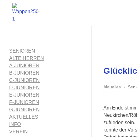
1. FC Schwalmstadt
SENIOREN
ALTE HERREN
A-JUNIOREN
Glückli
B-JUNIOREN
C-JUNIOREN
Aktuelles
Seni
D-JUNIOREN
E-JUNIOREN
F-JUNIOREN
Am Ende stimmt
G-JUNIOREN
Neukirchen/Röl
AKTUELLES
zufrieden sein
INFO
konnte der Vors
VEREIN