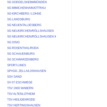
SG GODDELSHEIM/MÜNDEN
SG IMMICHENHAIN/OTTRAU
SG KIRCHBERG / LOHNE
SG LANDSBURG
SG NEUENTAL/JESBERG
SG NEUKIRCHEN/RÖLLSHAUSEN
SG NEUKIRCHEN/RÖLLSHAUSEN II
SG O/S/G
SG ROSENTHAL/RODA
SG SCHAUENBURG
SG SCHWARZENBERG
SPORT-LINES
SPVGG. ZELLA/LOSHAUSEN
SSV SAND
SV 07 ESCHWEGE
TSV 1900 WABERN
TSV ALTENLOTHEIM
TSV HEILIGENRODE
TSV HERTINGSHAUSEN