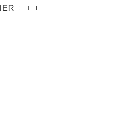
ER + + +
R
INFORMATION
IMPRESSUM
DATENSCHUTZERKLÄRUNG
COOKIE-RICHTLINIE (EU)