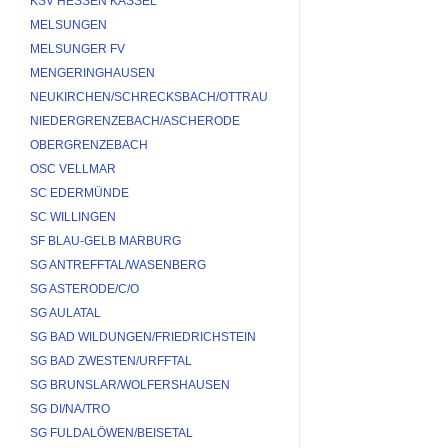
KSV HESSEN KASSEL
MELSUNGEN
MELSUNGER FV
MENGERINGHAUSEN
NEUKIRCHEN/SCHRECKSBACH/OTTRAU
NIEDERGRENZEBACH/ASCHERODE
OBERGRENZEBACH
OSC VELLMAR
SC EDERMÜNDE
SC WILLINGEN
SF BLAU-GELB MARBURG
SG ANTREFFTAL/WASENBERG
SG ASTERODE/C/O
SG AULATAL
SG BAD WILDUNGEN/FRIEDRICHSTEIN
SG BAD ZWESTEN/URFFTAL
SG BRUNSLAR/WOLFERSHAUSEN
SG DI/NA/TRO
SG FULDALÖWEN/BEISETAL