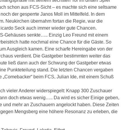
nfangsphase mit seinem sechsten Tor im dritten Spiel
auch schon aus FCS-Sicht – es machte sich eine seltsame
 noch der gesperrte Janos Moll im Mittelfeld. In dem
m. Neukirchen übernahm fortan die Regie, war die
 Ricardo Seck auch immer wieder gute Chancen.
 FCS-Gehäuses senkte….. Einzig Leo Freund mit einem
eistrich hatte nochmal eine Chance für die Gäste. So
zum Ausgleich kamen. Eine scharfe Hereingabe von der
urchaus verdient. Die Gastgeber bestimmten weiter das
inute ließ dann auch der Schwung der Gastgeber etwas
ine Punkteteilung stand. Die letzten Chancen vergaben
te „Comebacker“ beim FCS, Julian Ide, mit einem Schuß
uch vieler Anderer widerspiegelt: Knapp 300 Zuschauer
d dann doch etwas wenig….. Da wird es sicher Einige geben,
lte und mehr an Zuschauern angelockt haben. Diese Zeiten
sa gegen Mengsberg eine höhere Resonanz zu erleben, die