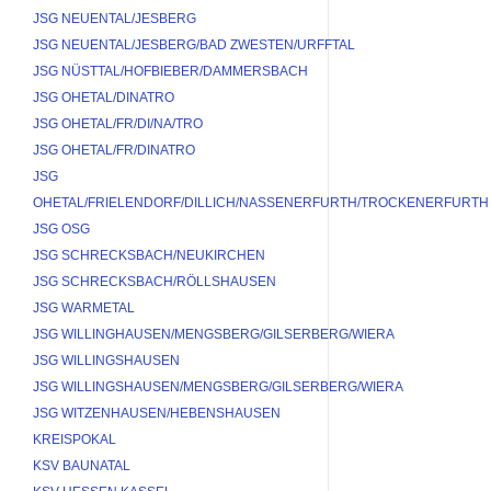
JSG NEUENTAL/JESBERG
JSG NEUENTAL/JESBERG/BAD ZWESTEN/URFFTAL
JSG NÜSTTAL/HOFBIEBER/DAMMERSBACH
JSG OHETAL/DINATRO
JSG OHETAL/FR/DI/NA/TRO
JSG OHETAL/FR/DINATRO
JSG 
OHETAL/FRIELENDORF/DILLICH/NASSENERFURTH/TROCKENERFURTH
JSG OSG
JSG SCHRECKSBACH/NEUKIRCHEN
JSG SCHRECKSBACH/RÖLLSHAUSEN
JSG WARMETAL
JSG WILLINGHAUSEN/MENGSBERG/GILSERBERG/WIERA
JSG WILLINGSHAUSEN
JSG WILLINGSHAUSEN/MENGSBERG/GILSERBERG/WIERA
JSG WITZENHAUSEN/HEBENSHAUSEN
KREISPOKAL
KSV BAUNATAL