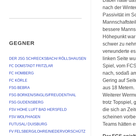
Dabei hatte da
nach der Winte
Passivität im S
Mannschaftstei
bessere Mannsc
Höhepunkt war 
GEGNER
schwer zu nehm
verwunderte es
linken Seite wu
DER JSG SCHRECKSBACH/ RÖLLSHAUSEN
Spiel, vom FCS
FC DOMSTADT FRITZLAR
nach, sodaß am
FC HOMBERG
Gering auf Sei
FC KÖRLE
aus 18 Metern.
FSG BEBRA
Weiterer Wermu
FSG BORKEN/SINGLIS/FREUDENTHAL
trotz Topspiel,
FSG GUDENSBERG
die sich an Ze
FSV HOHE LUFT BAD HERSFELD
scheinen vorbe
FSV WOLFHAGEN
Teams hätten es
FUTUSAL/ DUISBURG
FV FELSBERG/LOHRE/NIEDERVORSCHÜTZ