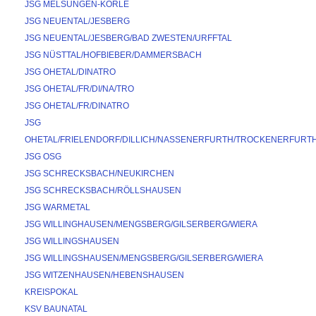
JSG MELSUNGEN-KÖRLE
JSG NEUENTAL/JESBERG
JSG NEUENTAL/JESBERG/BAD ZWESTEN/URFFTAL
JSG NÜSTTAL/HOFBIEBER/DAMMERSBACH
JSG OHETAL/DINATRO
JSG OHETAL/FR/DI/NA/TRO
JSG OHETAL/FR/DINATRO
JSG 
OHETAL/FRIELENDORF/DILLICH/NASSENERFURTH/TROCKENERFURT
JSG OSG
JSG SCHRECKSBACH/NEUKIRCHEN
JSG SCHRECKSBACH/RÖLLSHAUSEN
JSG WARMETAL
JSG WILLINGHAUSEN/MENGSBERG/GILSERBERG/WIERA
JSG WILLINGSHAUSEN
JSG WILLINGSHAUSEN/MENGSBERG/GILSERBERG/WIERA
JSG WITZENHAUSEN/HEBENSHAUSEN
KREISPOKAL
KSV BAUNATAL