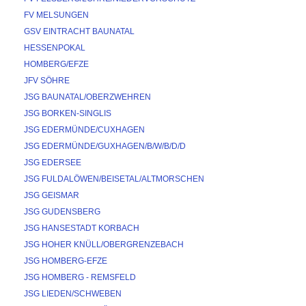
FV MELSUNGEN
GSV EINTRACHT BAUNATAL
HESSENPOKAL
HOMBERG/EFZE
JFV SÖHRE
JSG BAUNATAL/OBERZWEHREN
JSG BORKEN-SINGLIS
JSG EDERMÜNDE/CUXHAGEN
JSG EDERMÜNDE/GUXHAGEN/B/W/B/D/D
JSG EDERSEE
JSG FULDALÖWEN/BEISETAL/ALTMORSCHEN
JSG GEISMAR
JSG GUDENSBERG
JSG HANSESTADT KORBACH
JSG HOHER KNÜLL/OBERGRENZEBACH
JSG HOMBERG-EFZE
JSG HOMBERG - REMSFELD
JSG LIEDEN/SCHWEBEN