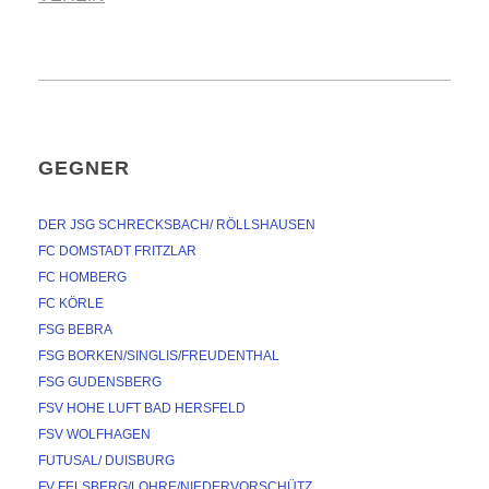
GEGNER
DER JSG SCHRECKSBACH/ RÖLLSHAUSEN
FC DOMSTADT FRITZLAR
FC HOMBERG
FC KÖRLE
FSG BEBRA
FSG BORKEN/SINGLIS/FREUDENTHAL
FSG GUDENSBERG
FSV HOHE LUFT BAD HERSFELD
FSV WOLFHAGEN
FUTUSAL/ DUISBURG
FV FELSBERG/LOHRE/NIEDERVORSCHÜTZ