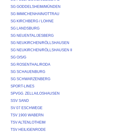
SG GODDELSHEIM/MÜNDEN
SG IMMICHENHAIN/OTTRAU
SG KIRCHBERG / LOHNE
SG LANDSBURG
SG NEUENTAL/JESBERG
SG NEUKIRCHEN/RÖLLSHAUSEN
SG NEUKIRCHEN/RÖLLSHAUSEN II
SG O/S/G
SG ROSENTHAL/RODA
SG SCHAUENBURG
SG SCHWARZENBERG
SPORT-LINES
SPVGG. ZELLA/LOSHAUSEN
SSV SAND
SV 07 ESCHWEGE
TSV 1900 WABERN
TSV ALTENLOTHEIM
TSV HEILIGENRODE