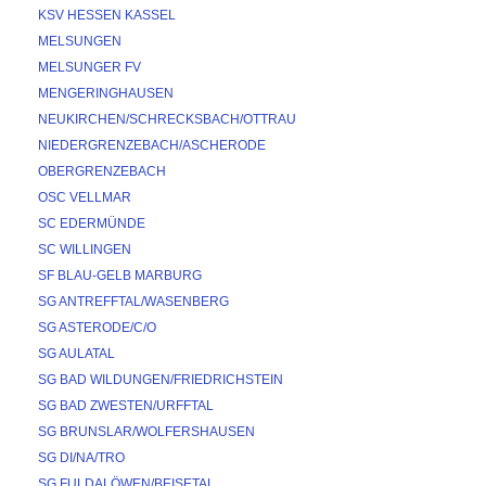
KSV HESSEN KASSEL
MELSUNGEN
MELSUNGER FV
MENGERINGHAUSEN
NEUKIRCHEN/SCHRECKSBACH/OTTRAU
NIEDERGRENZEBACH/ASCHERODE
OBERGRENZEBACH
OSC VELLMAR
SC EDERMÜNDE
SC WILLINGEN
SF BLAU-GELB MARBURG
SG ANTREFFTAL/WASENBERG
SG ASTERODE/C/O
SG AULATAL
SG BAD WILDUNGEN/FRIEDRICHSTEIN
SG BAD ZWESTEN/URFFTAL
SG BRUNSLAR/WOLFERSHAUSEN
SG DI/NA/TRO
SG FULDALÖWEN/BEISETAL