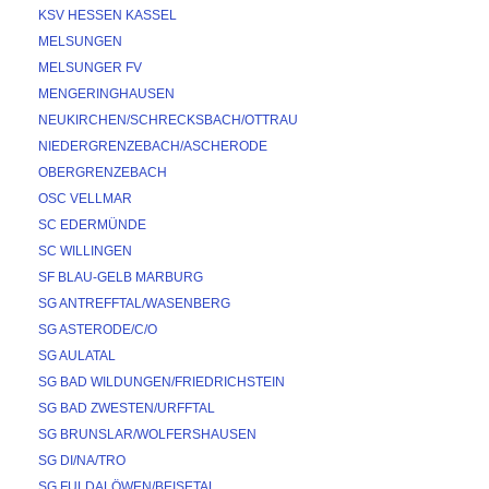
KSV HESSEN KASSEL
MELSUNGEN
MELSUNGER FV
MENGERINGHAUSEN
NEUKIRCHEN/SCHRECKSBACH/OTTRAU
NIEDERGRENZEBACH/ASCHERODE
OBERGRENZEBACH
OSC VELLMAR
SC EDERMÜNDE
SC WILLINGEN
SF BLAU-GELB MARBURG
SG ANTREFFTAL/WASENBERG
SG ASTERODE/C/O
SG AULATAL
SG BAD WILDUNGEN/FRIEDRICHSTEIN
SG BAD ZWESTEN/URFFTAL
SG BRUNSLAR/WOLFERSHAUSEN
SG DI/NA/TRO
SG FULDALÖWEN/BEISETAL