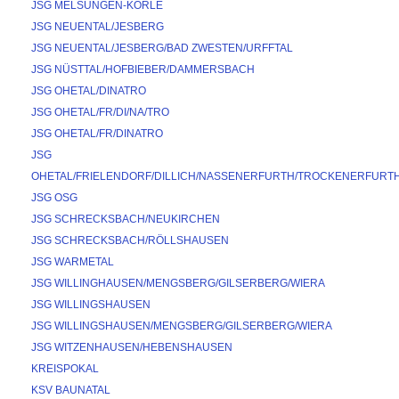
JSG MELSUNGEN-KÖRLE
JSG NEUENTAL/JESBERG
JSG NEUENTAL/JESBERG/BAD ZWESTEN/URFFTAL
JSG NÜSTTAL/HOFBIEBER/DAMMERSBACH
JSG OHETAL/DINATRO
JSG OHETAL/FR/DI/NA/TRO
JSG OHETAL/FR/DINATRO
JSG 
OHETAL/FRIELENDORF/DILLICH/NASSENERFURTH/TROCKENERFURT
JSG OSG
JSG SCHRECKSBACH/NEUKIRCHEN
JSG SCHRECKSBACH/RÖLLSHAUSEN
JSG WARMETAL
JSG WILLINGHAUSEN/MENGSBERG/GILSERBERG/WIERA
JSG WILLINGSHAUSEN
JSG WILLINGSHAUSEN/MENGSBERG/GILSERBERG/WIERA
JSG WITZENHAUSEN/HEBENSHAUSEN
KREISPOKAL
KSV BAUNATAL