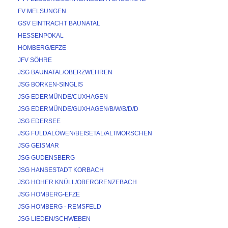
FV MELSUNGEN
GSV EINTRACHT BAUNATAL
HESSENPOKAL
HOMBERG/EFZE
JFV SÖHRE
JSG BAUNATAL/OBERZWEHREN
JSG BORKEN-SINGLIS
JSG EDERMÜNDE/CUXHAGEN
JSG EDERMÜNDE/GUXHAGEN/B/W/B/D/D
JSG EDERSEE
JSG FULDALÖWEN/BEISETAL/ALTMORSCHEN
JSG GEISMAR
JSG GUDENSBERG
JSG HANSESTADT KORBACH
JSG HOHER KNÜLL/OBERGRENZEBACH
JSG HOMBERG-EFZE
JSG HOMBERG - REMSFELD
JSG LIEDEN/SCHWEBEN