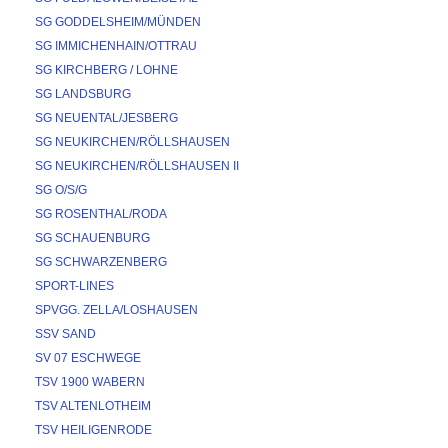
SG GODDELSHEIM/MÜNDEN
SG IMMICHENHAIN/OTTRAU
SG KIRCHBERG / LOHNE
SG LANDSBURG
SG NEUENTAL/JESBERG
SG NEUKIRCHEN/RÖLLSHAUSEN
SG NEUKIRCHEN/RÖLLSHAUSEN II
SG O/S/G
SG ROSENTHAL/RODA
SG SCHAUENBURG
SG SCHWARZENBERG
SPORT-LINES
SPVGG. ZELLA/LOSHAUSEN
SSV SAND
SV 07 ESCHWEGE
TSV 1900 WABERN
TSV ALTENLOTHEIM
TSV HEILIGENRODE