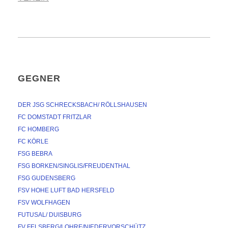
GEGNER
DER JSG SCHRECKSBACH/ RÖLLSHAUSEN
FC DOMSTADT FRITZLAR
FC HOMBERG
FC KÖRLE
FSG BEBRA
FSG BORKEN/SINGLIS/FREUDENTHAL
FSG GUDENSBERG
FSV HOHE LUFT BAD HERSFELD
FSV WOLFHAGEN
FUTUSAL/ DUISBURG
FV FELSBERG/LOHRE/NIEDERVORSCHÜTZ