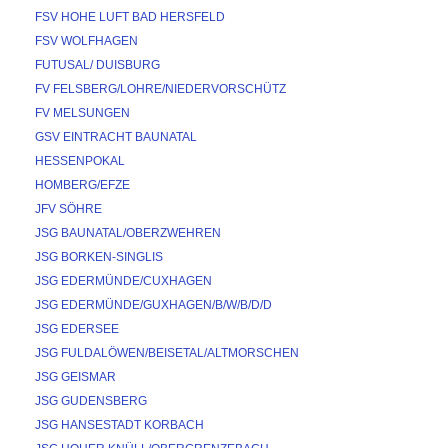
FSV HOHE LUFT BAD HERSFELD
FSV WOLFHAGEN
FUTUSAL/ DUISBURG
FV FELSBERG/LOHRE/NIEDERVORSCHÜTZ
FV MELSUNGEN
GSV EINTRACHT BAUNATAL
HESSENPOKAL
HOMBERG/EFZE
JFV SÖHRE
JSG BAUNATAL/OBERZWEHREN
JSG BORKEN-SINGLIS
JSG EDERMÜNDE/CUXHAGEN
JSG EDERMÜNDE/GUXHAGEN/B/W/B/D/D
JSG EDERSEE
JSG FULDALÖWEN/BEISETAL/ALTMORSCHEN
JSG GEISMAR
JSG GUDENSBERG
JSG HANSESTADT KORBACH