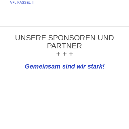
VFL KASSEL II
UNSERE SPONSOREN UND
PARTNER
+ + +
Gemeinsam sind wir stark!
REWE Knapp
Emmeluth-Diehl Bestattungen &
Bestattungsvorsorge e.K.