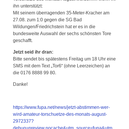
ihn unterstützt:
Mit seinem überragenden 35-Meter-Kracher am
27.08. zum 1:0 gegen die SG Bad
Wildungen/Friedrichstein hat er es in die
bundesweite Auswahl der sechs schönsten Tore
geschafft.
Jetzt seid ihr dran:
Bitte sendet bis spätestens Freitag um 18 Uhr eine
SMS mit dem Text „Tor6“ (ohne Leerzeichen) an
die 0176 8888 99 80.
Danke!
https://www.fupa.net/news/jetzt-abstimmen-wer-
wird-amateur-torschuetze-des-monats-august-
2972337?
debug=preview,nocache&utm_source=fupa&utm_