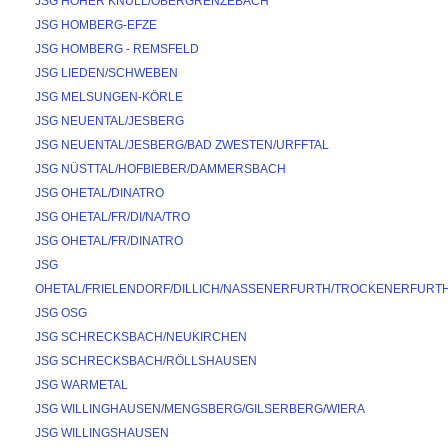
JSG HOHER KNÜLL/OBERGRENZEBACH
JSG HOMBERG-EFZE
JSG HOMBERG - REMSFELD
JSG LIEDEN/SCHWEBEN
JSG MELSUNGEN-KÖRLE
JSG NEUENTAL/JESBERG
JSG NEUENTAL/JESBERG/BAD ZWESTEN/URFFTAL
JSG NÜSTTAL/HOFBIEBER/DAMMERSBACH
JSG OHETAL/DINATRO
JSG OHETAL/FR/DI/NA/TRO
JSG OHETAL/FR/DINATRO
JSG 
OHETAL/FRIELENDORF/DILLICH/NASSENERFURTH/TROCKENERFURT
JSG OSG
JSG SCHRECKSBACH/NEUKIRCHEN
JSG SCHRECKSBACH/RÖLLSHAUSEN
JSG WARMETAL
JSG WILLINGHAUSEN/MENGSBERG/GILSERBERG/WIERA
JSG WILLINGSHAUSEN