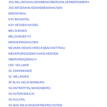
JSG WILLINGSHAUSEN/MENGSBERG/GILSERBERG/WIERA
JSG WITZENHAUSEN/HEBENSHAUSEN
KREISPOKAL
KSV BAUNATAL
KSV HESSEN KASSEL
MELSUNGEN
MELSUNGER FV
MENGERINGHAUSEN
NEUKIRCHEN/SCHRECKSBACH/OTTRAU
NIEDERGRENZEBACH/ASCHERODE
OBERGRENZEBACH
OSC VELLMAR
SC EDERMÜNDE
SC WILLINGEN
SF BLAU-GELB MARBURG
SG ANTREFFTAL/WASENBERG
SG ASTERODE/C/O
SG AULATAL
SG BAD WILDUNGEN/FRIEDRICHSTEIN