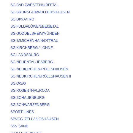
SG BAD ZWESTEN/URFFTAL
SG BRUNSLAR/WOLFERSHAUSEN
SG DI/NA/TRO
SG FULDALÖWEN/BEISETAL
SG GODDELSHEIM/MÜNDEN
SG IMMICHENHAIN/OTTRAU
SG KIRCHBERG / LOHNE
SG LANDSBURG
SG NEUENTAL/JESBERG
SG NEUKIRCHEN/RÖLLSHAUSEN
SG NEUKIRCHEN/RÖLLSHAUSEN II
SG O/S/G
SG ROSENTHAL/RODA
SG SCHAUENBURG
SG SCHWARZENBERG
SPORT-LINES
SPVGG. ZELLA/LOSHAUSEN
SSV SAND