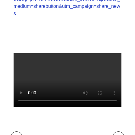
medium=sharebutton&utm_campaign=share_new
s