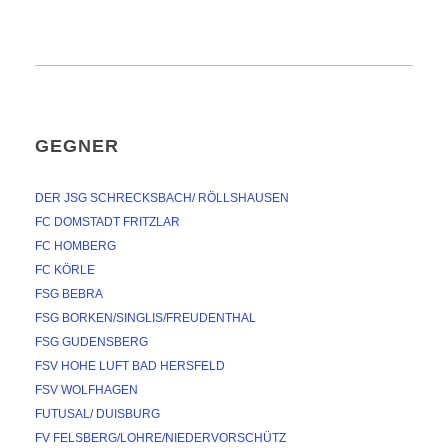
GEGNER
DER JSG SCHRECKSBACH/ RÖLLSHAUSEN
FC DOMSTADT FRITZLAR
FC HOMBERG
FC KÖRLE
FSG BEBRA
FSG BORKEN/SINGLIS/FREUDENTHAL
FSG GUDENSBERG
FSV HOHE LUFT BAD HERSFELD
FSV WOLFHAGEN
FUTUSAL/ DUISBURG
FV FELSBERG/LOHRE/NIEDERVORSCHÜTZ