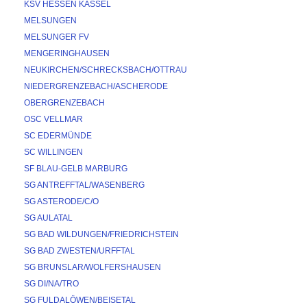
KSV HESSEN KASSEL
MELSUNGEN
MELSUNGER FV
MENGERINGHAUSEN
NEUKIRCHEN/SCHRECKSBACH/OTTRAU
NIEDERGRENZEBACH/ASCHERODE
OBERGRENZEBACH
OSC VELLMAR
SC EDERMÜNDE
SC WILLINGEN
SF BLAU-GELB MARBURG
SG ANTREFFTAL/WASENBERG
SG ASTERODE/C/O
SG AULATAL
SG BAD WILDUNGEN/FRIEDRICHSTEIN
SG BAD ZWESTEN/URFFTAL
SG BRUNSLAR/WOLFERSHAUSEN
SG DI/NA/TRO
SG FULDALÖWEN/BEISETAL