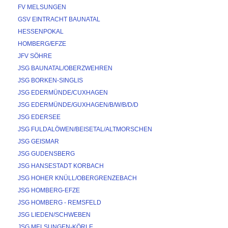
FV MELSUNGEN
GSV EINTRACHT BAUNATAL
HESSENPOKAL
HOMBERG/EFZE
JFV SÖHRE
JSG BAUNATAL/OBERZWEHREN
JSG BORKEN-SINGLIS
JSG EDERMÜNDE/CUXHAGEN
JSG EDERMÜNDE/GUXHAGEN/B/W/B/D/D
JSG EDERSEE
JSG FULDALÖWEN/BEISETAL/ALTMORSCHEN
JSG GEISMAR
JSG GUDENSBERG
JSG HANSESTADT KORBACH
JSG HOHER KNÜLL/OBERGRENZEBACH
JSG HOMBERG-EFZE
JSG HOMBERG - REMSFELD
JSG LIEDEN/SCHWEBEN
JSG MELSUNGEN-KÖRLE