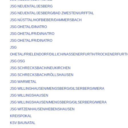
JSG NEUENTAL/JESBERG
JSG NEUENTAL/JESBERG/BAD ZWESTEN/URFFTAL
JSG NÜSTTAL/HOFBIEBER/DAMMERSBACH
JSG OHETAL/DINATRO
JSG OHETAL/FR/DI/NA/TRO
JSG OHETAL/FR/DINATRO
JSG 
OHETAL/FRIELENDORF/DILLICH/NASSENERFURTH/TROCKENERFURT
JSG OSG
JSG SCHRECKSBACH/NEUKIRCHEN
JSG SCHRECKSBACH/RÖLLSHAUSEN
JSG WARMETAL
JSG WILLINGHAUSEN/MENGSBERG/GILSERBERG/WIERA
JSG WILLINGSHAUSEN
JSG WILLINGSHAUSEN/MENGSBERG/GILSERBERG/WIERA
JSG WITZENHAUSEN/HEBENSHAUSEN
KREISPOKAL
KSV BAUNATAL