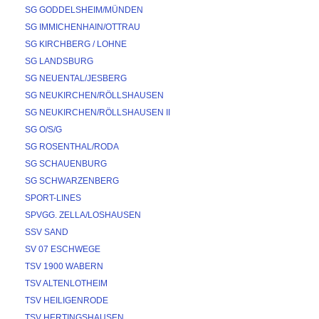
SG GODDELSHEIM/MÜNDEN
SG IMMICHENHAIN/OTTRAU
SG KIRCHBERG / LOHNE
SG LANDSBURG
SG NEUENTAL/JESBERG
SG NEUKIRCHEN/RÖLLSHAUSEN
SG NEUKIRCHEN/RÖLLSHAUSEN II
SG O/S/G
SG ROSENTHAL/RODA
SG SCHAUENBURG
SG SCHWARZENBERG
SPORT-LINES
SPVGG. ZELLA/LOSHAUSEN
SSV SAND
SV 07 ESCHWEGE
TSV 1900 WABERN
TSV ALTENLOTHEIM
TSV HEILIGENRODE
TSV HERTINGSHAUSEN