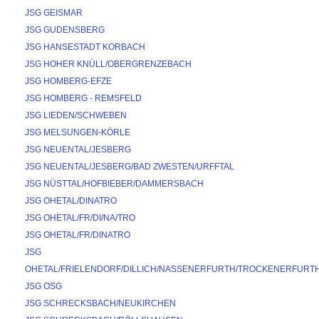
JSG GEISMAR
JSG GUDENSBERG
JSG HANSESTADT KORBACH
JSG HOHER KNÜLL/OBERGRENZEBACH
JSG HOMBERG-EFZE
JSG HOMBERG - REMSFELD
JSG LIEDEN/SCHWEBEN
JSG MELSUNGEN-KÖRLE
JSG NEUENTAL/JESBERG
JSG NEUENTAL/JESBERG/BAD ZWESTEN/URFFTAL
JSG NÜSTTAL/HOFBIEBER/DAMMERSBACH
JSG OHETAL/DINATRO
JSG OHETAL/FR/DI/NA/TRO
JSG OHETAL/FR/DINATRO
JSG 
OHETAL/FRIELENDORF/DILLICH/NASSENERFURTH/TROCKENERFURT
JSG OSG
JSG SCHRECKSBACH/NEUKIRCHEN