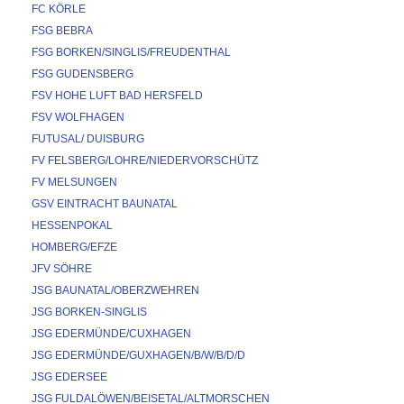
FC KÖRLE
FSG BEBRA
FSG BORKEN/SINGLIS/FREUDENTHAL
FSG GUDENSBERG
FSV HOHE LUFT BAD HERSFELD
FSV WOLFHAGEN
FUTUSAL/ DUISBURG
FV FELSBERG/LOHRE/NIEDERVORSCHÜTZ
FV MELSUNGEN
GSV EINTRACHT BAUNATAL
HESSENPOKAL
HOMBERG/EFZE
JFV SÖHRE
JSG BAUNATAL/OBERZWEHREN
JSG BORKEN-SINGLIS
JSG EDERMÜNDE/CUXHAGEN
JSG EDERMÜNDE/GUXHAGEN/B/W/B/D/D
JSG EDERSEE
JSG FULDALÖWEN/BEISETAL/ALTMORSCHEN