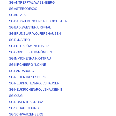
SG ANTREFFTAL/WASENBERG
SG ASTERODE/C/O
SG AULATAL
SG BAD WILDUNGEN/FRIEDRICHSTEIN
SG BAD ZWESTEN/URFFTAL
SG BRUNSLAR/WOLFERSHAUSEN
SG DI/NA/TRO
SG FULDALÖWEN/BEISETAL
SG GODDELSHEIM/MÜNDEN
SG IMMICHENHAIN/OTTRAU
SG KIRCHBERG / LOHNE
SG LANDSBURG
SG NEUENTAL/JESBERG
SG NEUKIRCHEN/RÖLLSHAUSEN
SG NEUKIRCHEN/RÖLLSHAUSEN II
SG O/S/G
SG ROSENTHAL/RODA
SG SCHAUENBURG
SG SCHWARZENBERG