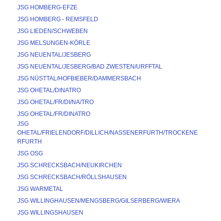
JSG HOMBERG-EFZE
JSG HOMBERG - REMSFELD
JSG LIEDEN/SCHWEBEN
JSG MELSUNGEN-KÖRLE
JSG NEUENTAL/JESBERG
JSG NEUENTAL/JESBERG/BAD ZWESTEN/URFFTAL
JSG NÜSTTAL/HOFBIEBER/DAMMERSBACH
JSG OHETAL/DINATRO
JSG OHETAL/FR/DI/NA/TRO
JSG OHETAL/FR/DINATRO
JSG 
OHETAL/FRIELENDORF/DILLICH/NASSENERFURTH/TROCKENE
RFURTH
JSG OSG
JSG SCHRECKSBACH/NEUKIRCHEN
JSG SCHRECKSBACH/RÖLLSHAUSEN
JSG WARMETAL
JSG WILLINGHAUSEN/MENGSBERG/GILSERBERG/WIERA
JSG WILLINGSHAUSEN