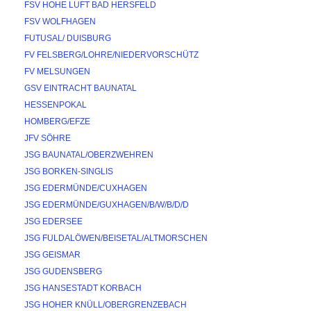
FSV HOHE LUFT BAD HERSFELD
FSV WOLFHAGEN
FUTUSAL/ DUISBURG
FV FELSBERG/LOHRE/NIEDERVORSCHÜTZ
FV MELSUNGEN
GSV EINTRACHT BAUNATAL
HESSENPOKAL
HOMBERG/EFZE
JFV SÖHRE
JSG BAUNATAL/OBERZWEHREN
JSG BORKEN-SINGLIS
JSG EDERMÜNDE/CUXHAGEN
JSG EDERMÜNDE/GUXHAGEN/B/W/B/D/D
JSG EDERSEE
JSG FULDALÖWEN/BEISETAL/ALTMORSCHEN
JSG GEISMAR
JSG GUDENSBERG
JSG HANSESTADT KORBACH
JSG HOHER KNÜLL/OBERGRENZEBACH