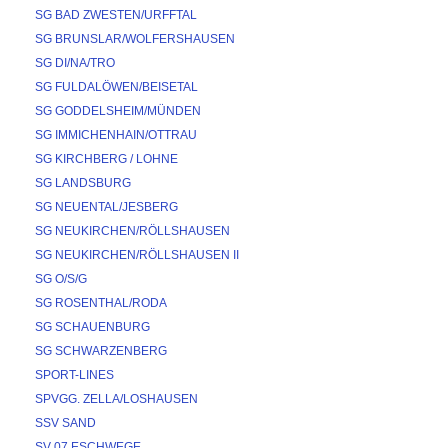
SG BAD ZWESTEN/URFFTAL
SG BRUNSLAR/WOLFERSHAUSEN
SG DI/NA/TRO
SG FULDALÖWEN/BEISETAL
SG GODDELSHEIM/MÜNDEN
SG IMMICHENHAIN/OTTRAU
SG KIRCHBERG / LOHNE
SG LANDSBURG
SG NEUENTAL/JESBERG
SG NEUKIRCHEN/RÖLLSHAUSEN
SG NEUKIRCHEN/RÖLLSHAUSEN II
SG O/S/G
SG ROSENTHAL/RODA
SG SCHAUENBURG
SG SCHWARZENBERG
SPORT-LINES
SPVGG. ZELLA/LOSHAUSEN
SSV SAND
SV 07 ESCHWEGE