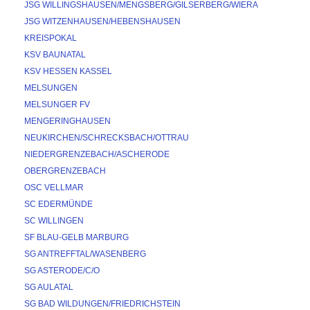
JSG WILLINGSHAUSEN/MENGSBERG/GILSERBERG/WIERA
JSG WITZENHAUSEN/HEBENSHAUSEN
KREISPOKAL
KSV BAUNATAL
KSV HESSEN KASSEL
MELSUNGEN
MELSUNGER FV
MENGERINGHAUSEN
NEUKIRCHEN/SCHRECKSBACH/OTTRAU
NIEDERGRENZEBACH/ASCHERODE
OBERGRENZEBACH
OSC VELLMAR
SC EDERMÜNDE
SC WILLINGEN
SF BLAU-GELB MARBURG
SG ANTREFFTAL/WASENBERG
SG ASTERODE/C/O
SG AULATAL
SG BAD WILDUNGEN/FRIEDRICHSTEIN