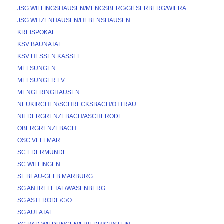
JSG WILLINGSHAUSEN/MENGSBERG/GILSERBERG/WIERA
JSG WITZENHAUSEN/HEBENSHAUSEN
KREISPOKAL
KSV BAUNATAL
KSV HESSEN KASSEL
MELSUNGEN
MELSUNGER FV
MENGERINGHAUSEN
NEUKIRCHEN/SCHRECKSBACH/OTTRAU
NIEDERGRENZEBACH/ASCHERODE
OBERGRENZEBACH
OSC VELLMAR
SC EDERMÜNDE
SC WILLINGEN
SF BLAU-GELB MARBURG
SG ANTREFFTAL/WASENBERG
SG ASTERODE/C/O
SG AULATAL