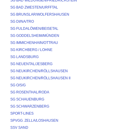
SG BAD WILDUNGEN/FRIEDRICHSTEIN
SG BAD ZWESTEN/URFFTAL
SG BRUNSLAR/WOLFERSHAUSEN
SG DI/NA/TRO
SG FULDALÖWEN/BEISETAL
SG GODDELSHEIM/MÜNDEN
SG IMMICHENHAIN/OTTRAU
SG KIRCHBERG / LOHNE
SG LANDSBURG
SG NEUENTAL/JESBERG
SG NEUKIRCHEN/RÖLLSHAUSEN
SG NEUKIRCHEN/RÖLLSHAUSEN II
SG O/S/G
SG ROSENTHAL/RODA
SG SCHAUENBURG
SG SCHWARZENBERG
SPORT-LINES
SPVGG. ZELLA/LOSHAUSEN
SSV SAND