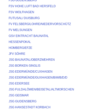
FSG GUDENSBERG
FSV HOHE LUFT BAD HERSFELD
FSV WOLFHAGEN
FUTUSAL/ DUISBURG
FV FELSBERG/LOHRE/NIEDERVORSCHÜTZ
FV MELSUNGEN
GSV EINTRACHT BAUNATAL
HESSENPOKAL
HOMBERG/EFZE
JFV SÖHRE
JSG BAUNATAL/OBERZWEHREN
JSG BORKEN-SINGLIS
JSG EDERMÜNDE/CUXHAGEN
JSG EDERMÜNDE/GUXHAGEN/B/W/B/D/D
JSG EDERSEE
JSG FULDALÖWEN/BEISETAL/ALTMORSCHEN
JSG GEISMAR
JSG GUDENSBERG
JSG HANSESTADT KORBACH