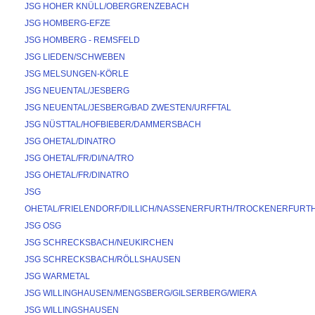
JSG HOHER KNÜLL/OBERGRENZEBACH
JSG HOMBERG-EFZE
JSG HOMBERG - REMSFELD
JSG LIEDEN/SCHWEBEN
JSG MELSUNGEN-KÖRLE
JSG NEUENTAL/JESBERG
JSG NEUENTAL/JESBERG/BAD ZWESTEN/URFFTAL
JSG NÜSTTAL/HOFBIEBER/DAMMERSBACH
JSG OHETAL/DINATRO
JSG OHETAL/FR/DI/NA/TRO
JSG OHETAL/FR/DINATRO
JSG 
OHETAL/FRIELENDORF/DILLICH/NASSENERFURTH/TROCKENERFURT
JSG OSG
JSG SCHRECKSBACH/NEUKIRCHEN
JSG SCHRECKSBACH/RÖLLSHAUSEN
JSG WARMETAL
JSG WILLINGHAUSEN/MENGSBERG/GILSERBERG/WIERA
JSG WILLINGSHAUSEN