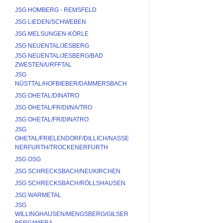
JSG HOMBERG - REMSFELD
JSG LIEDEN/SCHWEBEN
JSG MELSUNGEN-KÖRLE
JSG NEUENTAL/JESBERG
JSG NEUENTAL/JESBERG/BAD 
ZWESTEN/URFFTAL
JSG 
NÜSTTAL/HOFBIEBER/DAMMERSBACH
JSG OHETAL/DINATRO
JSG OHETAL/FR/DI/NA/TRO
JSG OHETAL/FR/DINATRO
JSG 
OHETAL/FRIELENDORF/DILLICH/NASSE
NERFURTH/TROCKENERFURTH
JSG OSG
JSG SCHRECKSBACH/NEUKIRCHEN
JSG SCHRECKSBACH/RÖLLSHAUSEN
JSG WARMETAL
JSG 
WILLINGHAUSEN/MENGSBERG/GILSER
BERG/WIERA