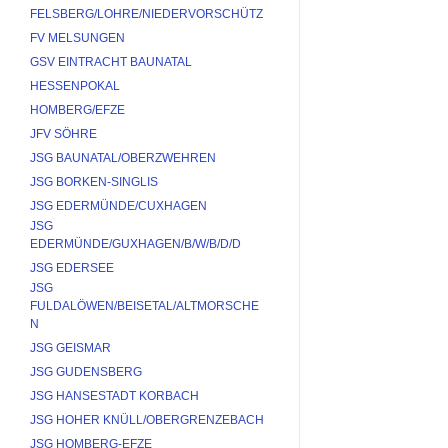
FELSBERG/LOHRE/NIEDERVORSCHÜTZ
FV MELSUNGEN
GSV EINTRACHT BAUNATAL
HESSENPOKAL
HOMBERG/EFZE
JFV SÖHRE
JSG BAUNATAL/OBERZWEHREN
JSG BORKEN-SINGLIS
JSG EDERMÜNDE/CUXHAGEN
JSG 
EDERMÜNDE/GUXHAGEN/B/W/B/D/D
JSG EDERSEE
JSG 
FULDALÖWEN/BEISETAL/ALTMORSCHE
N
JSG GEISMAR
JSG GUDENSBERG
JSG HANSESTADT KORBACH
JSG HOHER KNÜLL/OBERGRENZEBACH
JSG HOMBERG-EFZE