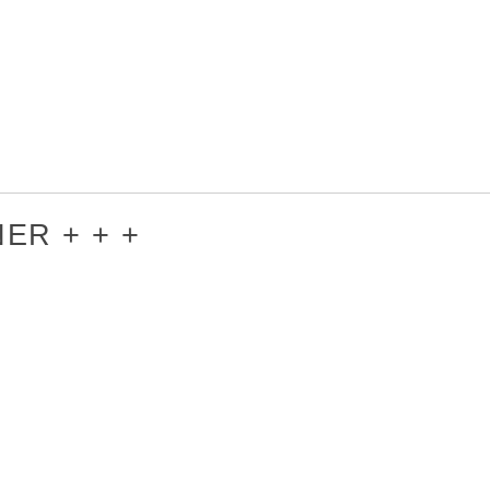
ER + + +