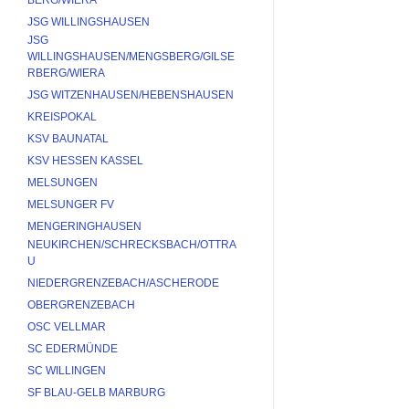
JSG WILLINGSHAUSEN
JSG 
WILLINGSHAUSEN/MENGSBERG/GILSE
RBERG/WIERA
JSG WITZENHAUSEN/HEBENSHAUSEN
KREISPOKAL
KSV BAUNATAL
KSV HESSEN KASSEL
MELSUNGEN
MELSUNGER FV
MENGERINGHAUSEN
NEUKIRCHEN/SCHRECKSBACH/OTTRA
U
NIEDERGRENZEBACH/ASCHERODE
OBERGRENZEBACH
OSC VELLMAR
SC EDERMÜNDE
SC WILLINGEN
SF BLAU-GELB MARBURG