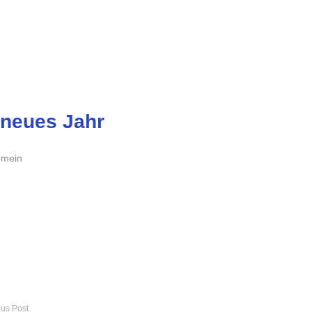
 neues Jahr
emein
ous Post