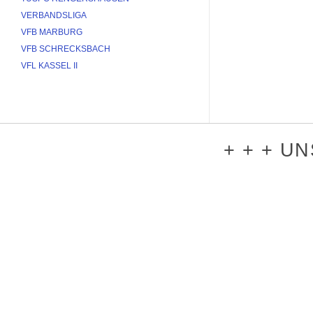
VERBANDSLIGA
VFB MARBURG
VFB SCHRECKSBACH
VFL KASSEL II
+ + + U
REWE Knapp