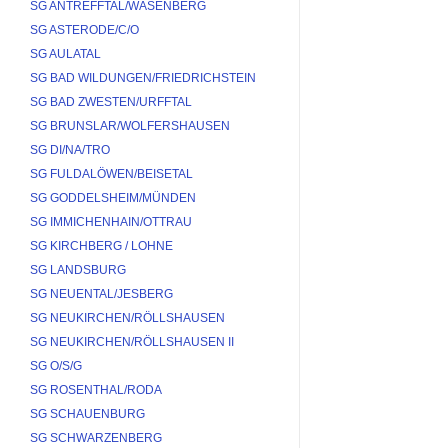
SG ANTREFFTAL/WASENBERG
SG ASTERODE/C/O
SG AULATAL
SG BAD WILDUNGEN/FRIEDRICHSTEIN
SG BAD ZWESTEN/URFFTAL
SG BRUNSLAR/WOLFERSHAUSEN
SG DI/NA/TRO
SG FULDALÖWEN/BEISETAL
SG GODDELSHEIM/MÜNDEN
SG IMMICHENHAIN/OTTRAU
SG KIRCHBERG / LOHNE
SG LANDSBURG
SG NEUENTAL/JESBERG
SG NEUKIRCHEN/RÖLLSHAUSEN
SG NEUKIRCHEN/RÖLLSHAUSEN II
SG O/S/G
SG ROSENTHAL/RODA
SG SCHAUENBURG
SG SCHWARZENBERG