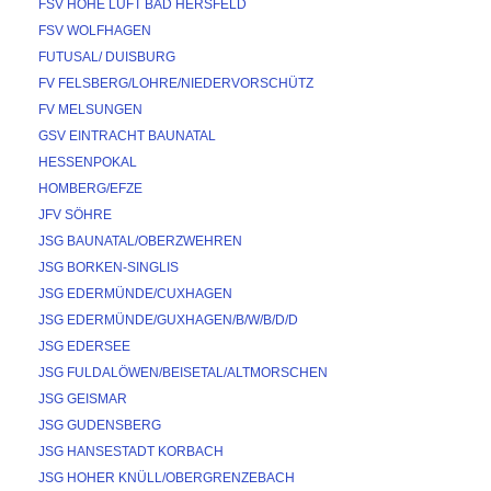
FSV HOHE LUFT BAD HERSFELD
FSV WOLFHAGEN
FUTUSAL/ DUISBURG
FV FELSBERG/LOHRE/NIEDERVORSCHÜTZ
FV MELSUNGEN
GSV EINTRACHT BAUNATAL
HESSENPOKAL
HOMBERG/EFZE
JFV SÖHRE
JSG BAUNATAL/OBERZWEHREN
JSG BORKEN-SINGLIS
JSG EDERMÜNDE/CUXHAGEN
JSG EDERMÜNDE/GUXHAGEN/B/W/B/D/D
JSG EDERSEE
JSG FULDALÖWEN/BEISETAL/ALTMORSCHEN
JSG GEISMAR
JSG GUDENSBERG
JSG HANSESTADT KORBACH
JSG HOHER KNÜLL/OBERGRENZEBACH