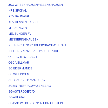
JSG WITZENHAUSEN/HEBENSHAUSEN
KREISPOKAL
KSV BAUNATAL
KSV HESSEN KASSEL
MELSUNGEN
MELSUNGER FV
MENGERINGHAUSEN
NEUKIRCHEN/SCHRECKSBACH/OTTRAU
NIEDERGRENZEBACH/ASCHERODE
OBERGRENZEBACH
OSC VELLMAR
SC EDERMÜNDE
SC WILLINGEN
SF BLAU-GELB MARBURG
SG ANTREFFTAL/WASENBERG
SG ASTERODE/C/O
SG AULATAL
SG BAD WILDUNGEN/FRIEDRICHSTEIN