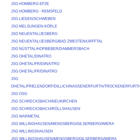
JSG HOMBERG-EFZE
JSG HOMBERG - REMSFELD
JSG LIEDEN/SCHWEBEN
JSG MELSUNGEN-KÖRLE
JSG NEUENTAL/JESBERG
JSG NEUENTAL/JESBERG/BAD ZWESTEN/URFFTAL
JSG NÜSTTAL/HOFBIEBER/DAMMERSBACH
JSG OHETAL/DINATRO
JSG OHETAL/FR/DI/NA/TRO
JSG OHETAL/FR/DINATRO
JSG 
OHETAL/FRIELENDORF/DILLICH/NASSENERFURTH/TROCKENERFURT
JSG OSG
JSG SCHRECKSBACH/NEUKIRCHEN
JSG SCHRECKSBACH/RÖLLSHAUSEN
JSG WARMETAL
JSG WILLINGHAUSEN/MENGSBERG/GILSERBERG/WIERA
JSG WILLINGSHAUSEN
JSG WILLINGSHAUSEN/MENGSBERG/GILSERBERG/WIERA