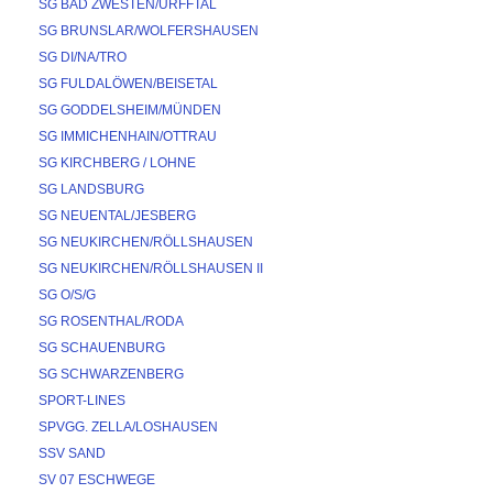
SG BAD ZWESTEN/URFFTAL
SG BRUNSLAR/WOLFERSHAUSEN
SG DI/NA/TRO
SG FULDALÖWEN/BEISETAL
SG GODDELSHEIM/MÜNDEN
SG IMMICHENHAIN/OTTRAU
SG KIRCHBERG / LOHNE
SG LANDSBURG
SG NEUENTAL/JESBERG
SG NEUKIRCHEN/RÖLLSHAUSEN
SG NEUKIRCHEN/RÖLLSHAUSEN II
SG O/S/G
SG ROSENTHAL/RODA
SG SCHAUENBURG
SG SCHWARZENBERG
SPORT-LINES
SPVGG. ZELLA/LOSHAUSEN
SSV SAND
SV 07 ESCHWEGE