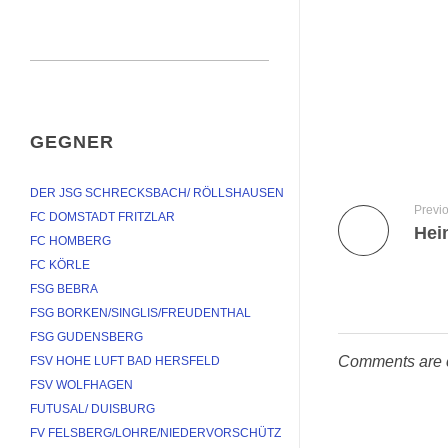
GEGNER
DER JSG SCHRECKSBACH/ RÖLLSHAUSEN
Previ
FC DOMSTADT FRITZLAR
Hei
FC HOMBERG
FC KÖRLE
FSG BEBRA
FSG BORKEN/SINGLIS/FREUDENTHAL
FSG GUDENSBERG
Comments are 
FSV HOHE LUFT BAD HERSFELD
FSV WOLFHAGEN
FUTUSAL/ DUISBURG
FV FELSBERG/LOHRE/NIEDERVORSCHÜTZ