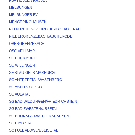
KSV HESSEN KASSEL
MELSUNGEN
MELSUNGER FV
MENGERINGHAUSEN
NEUKIRCHEN/SCHRECKSBACH/OTTRAU
NIEDERGRENZEBACH/ASCHERODE
OBERGRENZEBACH
OSC VELLMAR
SC EDERMÜNDE
SC WILLINGEN
SF BLAU-GELB MARBURG
SG ANTREFFTAL/WASENBERG
SG ASTERODE/C/O
SG AULATAL
SG BAD WILDUNGEN/FRIEDRICHSTEIN
SG BAD ZWESTEN/URFFTAL
SG BRUNSLAR/WOLFERSHAUSEN
SG DI/NA/TRO
SG FULDALÖWEN/BEISETAL