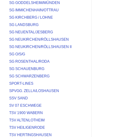
SG GODDELSHEIM/MÜNDEN
SG IMMICHENHAIN/OTTRAU
SG KIRCHBERG / LOHNE
SG LANDSBURG
SG NEUENTAL/JESBERG
SG NEUKIRCHEN/RÖLLSHAUSEN
SG NEUKIRCHEN/RÖLLSHAUSEN II
SG O/S/G
SG ROSENTHAL/RODA
SG SCHAUENBURG
SG SCHWARZENBERG
SPORT-LINES
SPVGG. ZELLA/LOSHAUSEN
SSV SAND
SV 07 ESCHWEGE
TSV 1900 WABERN
TSV ALTENLOTHEIM
TSV HEILIGENRODE
TSV HERTINGSHAUSEN