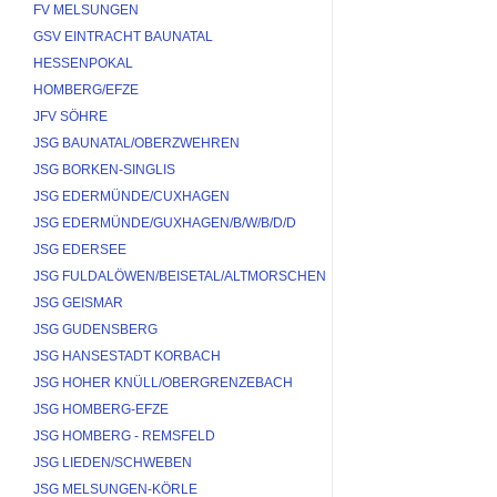
FV MELSUNGEN
GSV EINTRACHT BAUNATAL
HESSENPOKAL
HOMBERG/EFZE
JFV SÖHRE
JSG BAUNATAL/OBERZWEHREN
JSG BORKEN-SINGLIS
JSG EDERMÜNDE/CUXHAGEN
JSG EDERMÜNDE/GUXHAGEN/B/W/B/D/D
JSG EDERSEE
JSG FULDALÖWEN/BEISETAL/ALTMORSCHEN
JSG GEISMAR
JSG GUDENSBERG
JSG HANSESTADT KORBACH
JSG HOHER KNÜLL/OBERGRENZEBACH
JSG HOMBERG-EFZE
JSG HOMBERG - REMSFELD
JSG LIEDEN/SCHWEBEN
JSG MELSUNGEN-KÖRLE