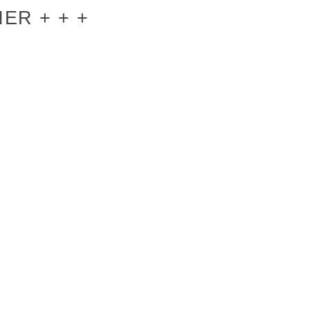
ER + + +