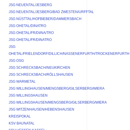
JSG NEUENTAL/JESBERG
JSG NEUENTAL/JESBERG/BAD ZWESTEN/URFFTAL
JSG NÜSTTAL/HOFBIEBER/DAMMERSBACH
JSG OHETAL/DINATRO
JSG OHETAL/FR/DI/NA/TRO
JSG OHETAL/FR/DINATRO
JSG 
OHETAL/FRIELENDORF/DILLICH/NASSENERFURTH/TROCKENERFURTH
JSG OSG
JSG SCHRECKSBACH/NEUKIRCHEN
JSG SCHRECKSBACH/RÖLLSHAUSEN
JSG WARMETAL
JSG WILLINGHAUSEN/MENGSBERG/GILSERBERG/WIERA
JSG WILLINGSHAUSEN
JSG WILLINGSHAUSEN/MENGSBERG/GILSERBERG/WIERA
JSG WITZENHAUSEN/HEBENSHAUSEN
KREISPOKAL
KSV BAUNATAL