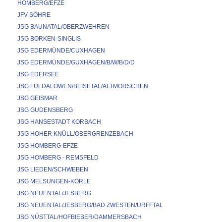
HOMBERG/EFZE
JFV SÖHRE
JSG BAUNATAL/OBERZWEHREN
JSG BORKEN-SINGLIS
JSG EDERMÜNDE/CUXHAGEN
JSG EDERMÜNDE/GUXHAGEN/B/W/B/D/D
JSG EDERSEE
JSG FULDALÖWEN/BEISETAL/ALTMORSCHEN
JSG GEISMAR
JSG GUDENSBERG
JSG HANSESTADT KORBACH
JSG HOHER KNÜLL/OBERGRENZEBACH
JSG HOMBERG-EFZE
JSG HOMBERG - REMSFELD
JSG LIEDEN/SCHWEBEN
JSG MELSUNGEN-KÖRLE
JSG NEUENTAL/JESBERG
JSG NEUENTAL/JESBERG/BAD ZWESTEN/URFFTAL
JSG NÜSTTAL/HOFBIEBER/DAMMERSBACH