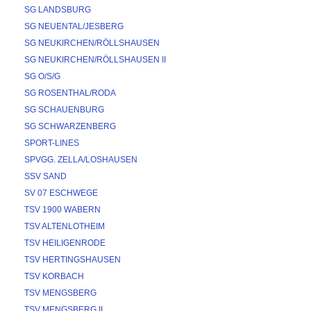
SG LANDSBURG
SG NEUENTAL/JESBERG
SG NEUKIRCHEN/RÖLLSHAUSEN
SG NEUKIRCHEN/RÖLLSHAUSEN II
SG O/S/G
SG ROSENTHAL/RODA
SG SCHAUENBURG
SG SCHWARZENBERG
SPORT-LINES
SPVGG. ZELLA/LOSHAUSEN
SSV SAND
SV 07 ESCHWEGE
TSV 1900 WABERN
TSV ALTENLOTHEIM
TSV HEILIGENRODE
TSV HERTINGSHAUSEN
TSV KORBACH
TSV MENGSBERG
TSV MENGSBERG II