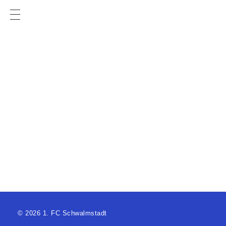
KONTAKT
Erster Fußballclub Schwalmstadt
(1. FC Schwalmstadt)
Bahnhofstr. 9
34613 Schwalmstadt
© 2026 1. FC Schwalmstadt