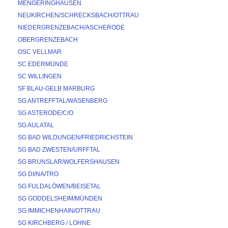
MENGERINGHAUSEN
NEUKIRCHEN/SCHRECKSBACH/OTTRAU
NIEDERGRENZEBACH/ASCHERODE
OBERGRENZEBACH
OSC VELLMAR
SC EDERMÜNDE
SC WILLINGEN
SF BLAU-GELB MARBURG
SG ANTREFFTAL/WASENBERG
SG ASTERODE/C/O
SG AULATAL
SG BAD WILDUNGEN/FRIEDRICHSTEIN
SG BAD ZWESTEN/URFFTAL
SG BRUNSLAR/WOLFERSHAUSEN
SG DI/NA/TRO
SG FULDALÖWEN/BEISETAL
SG GODDELSHEIM/MÜNDEN
SG IMMICHENHAIN/OTTRAU
SG KIRCHBERG / LOHNE