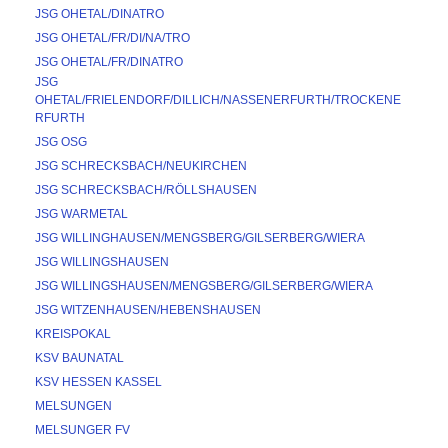
JSG OHETAL/DINATRO
JSG OHETAL/FR/DI/NA/TRO
JSG OHETAL/FR/DINATRO
JSG 
OHETAL/FRIELENDORF/DILLICH/NASSENERFURTH/TROCKENE
RFURTH
JSG OSG
JSG SCHRECKSBACH/NEUKIRCHEN
JSG SCHRECKSBACH/RÖLLSHAUSEN
JSG WARMETAL
JSG WILLINGHAUSEN/MENGSBERG/GILSERBERG/WIERA
JSG WILLINGSHAUSEN
JSG WILLINGSHAUSEN/MENGSBERG/GILSERBERG/WIERA
JSG WITZENHAUSEN/HEBENSHAUSEN
KREISPOKAL
KSV BAUNATAL
KSV HESSEN KASSEL
MELSUNGEN
MELSUNGER FV