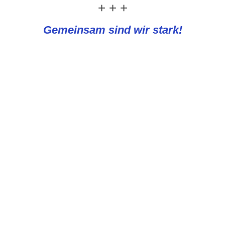
+ + +
Gemeinsam sind wir stark!
REWE Knapp
PLATTFORMEN UND NEWS