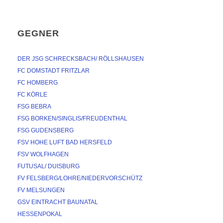
GEGNER
DER JSG SCHRECKSBACH/ RÖLLSHAUSEN
FC DOMSTADT FRITZLAR
FC HOMBERG
FC KÖRLE
FSG BEBRA
FSG BORKEN/SINGLIS/FREUDENTHAL
FSG GUDENSBERG
FSV HOHE LUFT BAD HERSFELD
FSV WOLFHAGEN
FUTUSAL/ DUISBURG
FV FELSBERG/LOHRE/NIEDERVORSCHÜTZ
FV MELSUNGEN
GSV EINTRACHT BAUNATAL
HESSENPOKAL