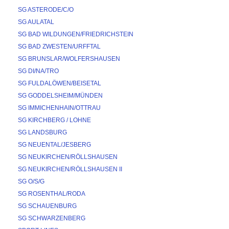
SG ASTERODE/C/O
SG AULATAL
SG BAD WILDUNGEN/FRIEDRICHSTEIN
SG BAD ZWESTEN/URFFTAL
SG BRUNSLAR/WOLFERSHAUSEN
SG DI/NA/TRO
SG FULDALÖWEN/BEISETAL
SG GODDELSHEIM/MÜNDEN
SG IMMICHENHAIN/OTTRAU
SG KIRCHBERG / LOHNE
SG LANDSBURG
SG NEUENTAL/JESBERG
SG NEUKIRCHEN/RÖLLSHAUSEN
SG NEUKIRCHEN/RÖLLSHAUSEN II
SG O/S/G
SG ROSENTHAL/RODA
SG SCHAUENBURG
SG SCHWARZENBERG