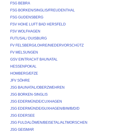
FSG BEBRA
FSG BORKEN/SINGLIS/FREUDENTHAL
FSG GUDENSBERG
FSV HOHE LUFT BAD HERSFELD
FSV WOLFHAGEN
FUTUSAL/ DUISBURG
FV FELSBERG/LOHRE/NIEDERVORSCHÜTZ
FV MELSUNGEN
GSV EINTRACHT BAUNATAL
HESSENPOKAL
HOMBERG/EFZE
JFV SÖHRE
JSG BAUNATAL/OBERZWEHREN
JSG BORKEN-SINGLIS
JSG EDERMÜNDE/CUXHAGEN
JSG EDERMÜNDE/GUXHAGEN/B/W/B/D/D
JSG EDERSEE
JSG FULDALÖWEN/BEISETAL/ALTMORSCHEN
JSG GEISMAR