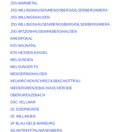
JSG WARMETAL
JSG WILLINGHAUSEN/MENGSBERG/GILSERBERG/WIERA
JSG WILLINGSHAUSEN
JSG WILLINGSHAUSEN/MENGSBERG/GILSERBERG/WIERA
JSG WITZENHAUSEN/HEBENSHAUSEN
KREISPOKAL
KSV BAUNATAL
KSV HESSEN KASSEL
MELSUNGEN
MELSUNGER FV
MENGERINGHAUSEN
NEUKIRCHEN/SCHRECKSBACH/OTTRAU
NIEDERGRENZEBACH/ASCHERODE
OBERGRENZEBACH
OSC VELLMAR
SC EDERMÜNDE
SC WILLINGEN
SF BLAU-GELB MARBURG
SG ANTREFFTAL/WASENBERG