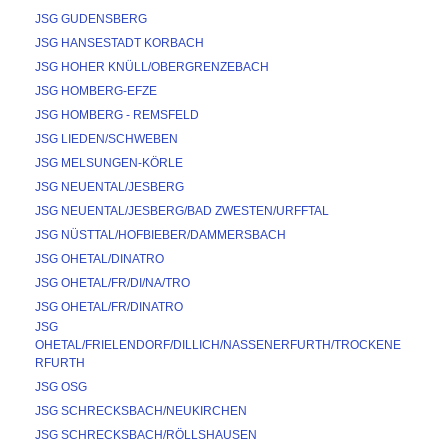
JSG GUDENSBERG
JSG HANSESTADT KORBACH
JSG HOHER KNÜLL/OBERGRENZEBACH
JSG HOMBERG-EFZE
JSG HOMBERG - REMSFELD
JSG LIEDEN/SCHWEBEN
JSG MELSUNGEN-KÖRLE
JSG NEUENTAL/JESBERG
JSG NEUENTAL/JESBERG/BAD ZWESTEN/URFFTAL
JSG NÜSTTAL/HOFBIEBER/DAMMERSBACH
JSG OHETAL/DINATRO
JSG OHETAL/FR/DI/NA/TRO
JSG OHETAL/FR/DINATRO
JSG 
OHETAL/FRIELENDORF/DILLICH/NASSENERFURTH/TROCKENE
RFURTH
JSG OSG
JSG SCHRECKSBACH/NEUKIRCHEN
JSG SCHRECKSBACH/RÖLLSHAUSEN