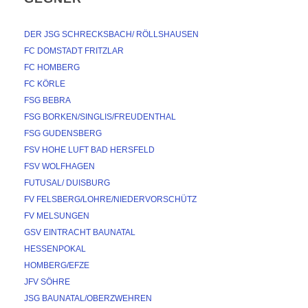
DER JSG SCHRECKSBACH/ RÖLLSHAUSEN
FC DOMSTADT FRITZLAR
FC HOMBERG
FC KÖRLE
FSG BEBRA
FSG BORKEN/SINGLIS/FREUDENTHAL
FSG GUDENSBERG
FSV HOHE LUFT BAD HERSFELD
FSV WOLFHAGEN
FUTUSAL/ DUISBURG
FV FELSBERG/LOHRE/NIEDERVORSCHÜTZ
FV MELSUNGEN
GSV EINTRACHT BAUNATAL
HESSENPOKAL
HOMBERG/EFZE
JFV SÖHRE
JSG BAUNATAL/OBERZWEHREN