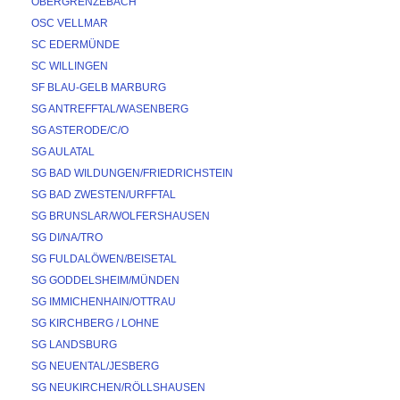
OBERGRENZEBACH
OSC VELLMAR
SC EDERMÜNDE
SC WILLINGEN
SF BLAU-GELB MARBURG
SG ANTREFFTAL/WASENBERG
SG ASTERODE/C/O
SG AULATAL
SG BAD WILDUNGEN/FRIEDRICHSTEIN
SG BAD ZWESTEN/URFFTAL
SG BRUNSLAR/WOLFERSHAUSEN
SG DI/NA/TRO
SG FULDALÖWEN/BEISETAL
SG GODDELSHEIM/MÜNDEN
SG IMMICHENHAIN/OTTRAU
SG KIRCHBERG / LOHNE
SG LANDSBURG
SG NEUENTAL/JESBERG
SG NEUKIRCHEN/RÖLLSHAUSEN