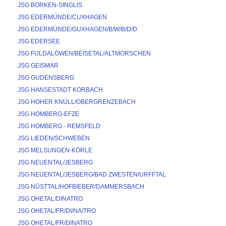
JSG BORKEN-SINGLIS
JSG EDERMÜNDE/CUXHAGEN
JSG EDERMÜNDE/GUXHAGEN/B/W/B/D/D
JSG EDERSEE
JSG FULDALÖWEN/BEISETAL/ALTMORSCHEN
JSG GEISMAR
JSG GUDENSBERG
JSG HANSESTADT KORBACH
JSG HOHER KNÜLL/OBERGRENZEBACH
JSG HOMBERG-EFZE
JSG HOMBERG - REMSFELD
JSG LIEDEN/SCHWEBEN
JSG MELSUNGEN-KÖRLE
JSG NEUENTAL/JESBERG
JSG NEUENTAL/JESBERG/BAD ZWESTEN/URFFTAL
JSG NÜSTTAL/HOFBIEBER/DAMMERSBACH
JSG OHETAL/DINATRO
JSG OHETAL/FR/DI/NA/TRO
JSG OHETAL/FR/DINATRO