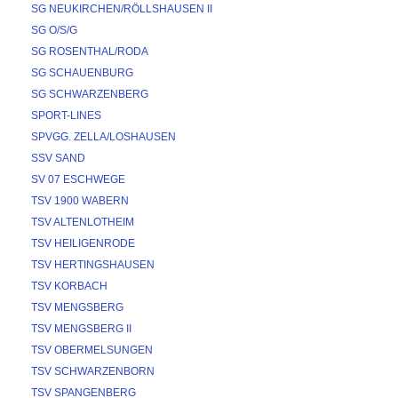
SG NEUKIRCHEN/RÖLLSHAUSEN II
SG O/S/G
SG ROSENTHAL/RODA
SG SCHAUENBURG
SG SCHWARZENBERG
SPORT-LINES
SPVGG. ZELLA/LOSHAUSEN
SSV SAND
SV 07 ESCHWEGE
TSV 1900 WABERN
TSV ALTENLOTHEIM
TSV HEILIGENRODE
TSV HERTINGSHAUSEN
TSV KORBACH
TSV MENGSBERG
TSV MENGSBERG II
TSV OBERMELSUNGEN
TSV SCHWARZENBORN
TSV SPANGENBERG